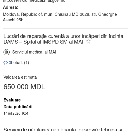
Adresa
:
Moldova, Republic of, mun. Chisinau MD-2028. str. Gheorghe
Asachi 25b
Lucrări de reparație curentă a unor încăperi din incinta
DAMS – Spital al IMSPD SM al MAI
Serviciul medical al MAI
0
Loturi: (1)
Valoarea estimată
650 000 MDL
Evaluare
Data publicării
14 iul 2026, 9:51
Servicii de profilaxie/mentenanță, deservire tehnică și