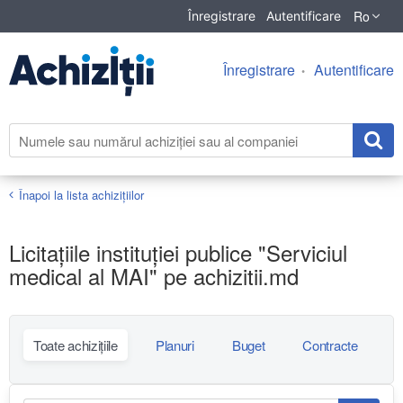
Ro
Înregistrare
Autentificare
Înregistrare
Autentificare
Înapoi la lista achiziţiilor
Licitațiile instituției publice "Serviciul
medical al MAI" pe achizitii.md
Toate achizițiile
Planuri
Buget
Contracte