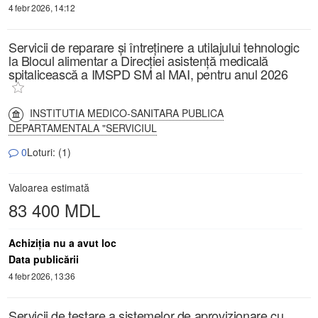
4 febr 2026, 14:12
Servicii de reparare și întreținere a utilajului tehnologic
la Blocul alimentar a Direcției asistență medicală
spitalicească a IMSPD SM al MAI, pentru anul 2026
INSTITUTIA MEDICO-SANITARA PUBLICA
DEPARTAMENTALA "SERVICIUL
0
Loturi: (1)
Valoarea estimată
83 400 MDL
Achiziţia nu a avut loc
Data publicării
4 febr 2026, 13:36
Servicii de testare a sistemelor de aprovizionare cu