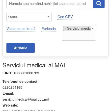
Cod CPV
Valoarea estimată
Perioada
×
Serviciul medical al MAI;
Atribuie
Serviciul medical al MAI
IDNO:
1006601000783
Telefonul de contact
:
0220254165
E-mail
:
serviciu.medical@mai.gov.md
Web site
:
http://serviciu.medical.mai.gov.md