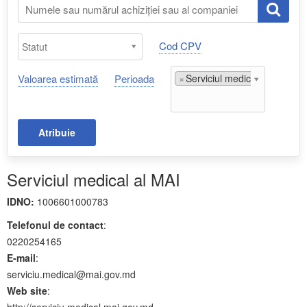
Cod CPV
Valoarea estimată
Perioada
×
Serviciul medical al MAI;
Atribuie
Serviciul medical al MAI
IDNO:
1006601000783
Telefonul de contact
:
0220254165
E-mail
:
serviciu.medical@mai.gov.md
Web site
:
http://serviciu.medical.mai.gov.md