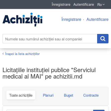
Ro
Înregistrare
Autentificare
Înregistrare
Autentificare
Înapoi la lista achiziţiilor
Licitațiile instituției publice "Serviciul
medical al MAI" pe achizitii.md
Toate achizițiile
Planuri
Buget
Contracte