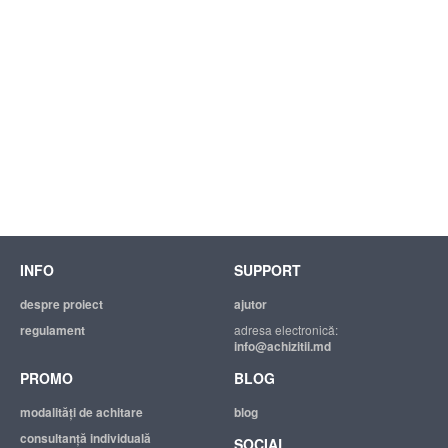
INFO
SUPPORT
despre proiect
ajutor
regulament
adresa electronică:
info@achizitii.md
PROMO
BLOG
modalităţi de achitare
blog
consultanță individuală
SOCIAL