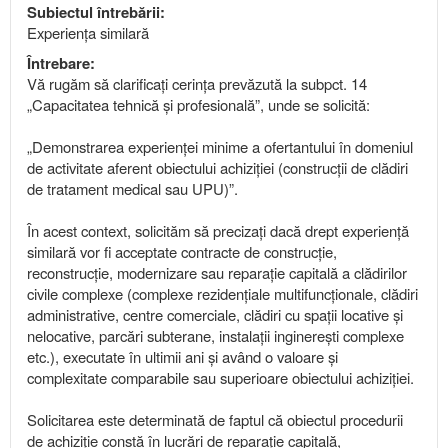
Subiectul întrebării:
Experiența similară
Întrebare:
Vă rugăm să clarificați cerința prevăzută la subpct. 14
„Capacitatea tehnică și profesională”, unde se solicită:
„Demonstrarea experienței minime a ofertantului în domeniul
de activitate aferent obiectului achiziției (construcții de clădiri
de tratament medical sau UPU)”.
În acest context, solicităm să precizați dacă drept experiență
similară vor fi acceptate contracte de construcție,
reconstrucție, modernizare sau reparație capitală a clădirilor
civile complexe (complexe rezidențiale multifuncționale, clădiri
administrative, centre comerciale, clădiri cu spații locative și
nelocative, parcări subterane, instalații inginerești complexe
etc.), executate în ultimii ani și având o valoare și
complexitate comparabile sau superioare obiectului achiziției.
Solicitarea este determinată de faptul că obiectul procedurii
de achiziție constă în lucrări de reparație capitală,