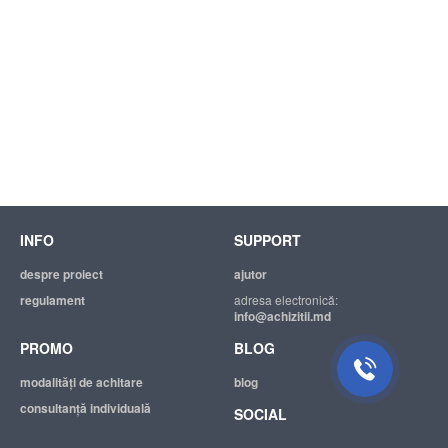
INFO
SUPPORT
Suport tehnic
Suntem mereu bucuroși să Vă
despre proiect
ajutor
ajutăm.
regulament
adresa electronică:
info@achizitii.md
PROMO
BLOG
modalităţi de achitare
blog
consultanță individuală
SOCIAL