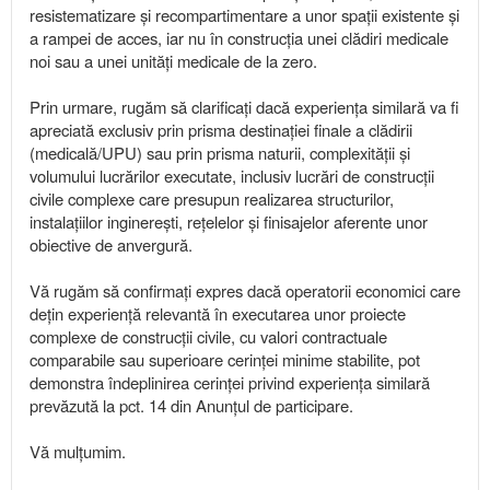
resistematizare și recompartimentare a unor spații existente și
a rampei de acces, iar nu în construcția unei clădiri medicale
noi sau a unei unități medicale de la zero.
Prin urmare, rugăm să clarificați dacă experiența similară va fi
apreciată exclusiv prin prisma destinației finale a clădirii
(medicală/UPU) sau prin prisma naturii, complexității și
volumului lucrărilor executate, inclusiv lucrări de construcții
civile complexe care presupun realizarea structurilor,
instalațiilor inginerești, rețelelor și finisajelor aferente unor
obiective de anvergură.
Vă rugăm să confirmați expres dacă operatorii economici care
dețin experiență relevantă în executarea unor proiecte
complexe de construcții civile, cu valori contractuale
comparabile sau superioare cerinței minime stabilite, pot
demonstra îndeplinirea cerinței privind experiența similară
prevăzută la pct. 14 din Anunțul de participare.
Vă mulțumim.