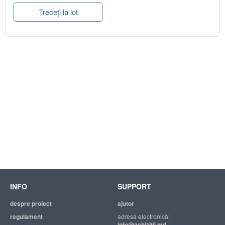
Treceți la lot
INFO
SUPPORT
despre proiect
ajutor
regulament
adresa electronică:
info@achizitii.md