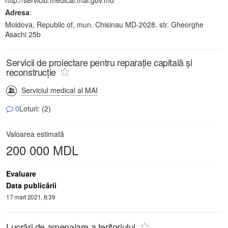
Adresa
:
Moldova, Republic of, mun. Chisinau MD-2028. str. Gheorghe
Asachi 25b
Servicii de proiectare pentru reparație capitală și
reconstrucție
Serviciul medical al MAI
0
Loturi: (2)
Valoarea estimată
200 000 MDL
Evaluare
Data publicării
17 mart 2021, 8:39
Lucrări de amenajare a teritoriului