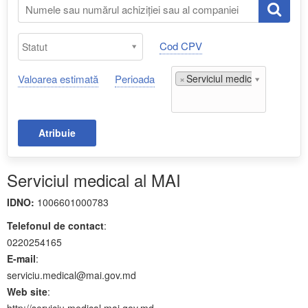
Cod CPV
Valoarea estimată
Perioada
×
Serviciul medical al MAI;
Atribuie
Serviciul medical al MAI
IDNO:
1006601000783
Telefonul de contact
:
0220254165
E-mail
:
serviciu.medical@mai.gov.md
Web site
:
http://serviciu.medical.mai.gov.md