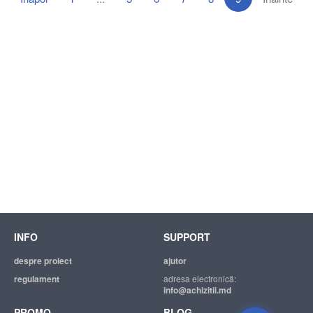
INFO
SUPPORT
despre proiect
ajutor
regulament
adresa electronică:
info@achizitii.md
PROMO
BLOG