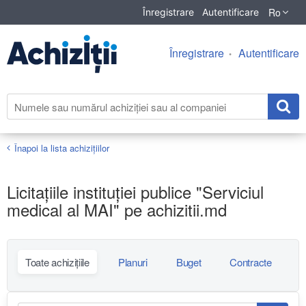
Ro
Înregistrare
Autentificare
Înregistrare
Autentificare
Înapoi la lista achiziţiilor
Licitațiile instituției publice "Serviciul
medical al MAI" pe achizitii.md
Toate achizițiile
Planuri
Buget
Contracte