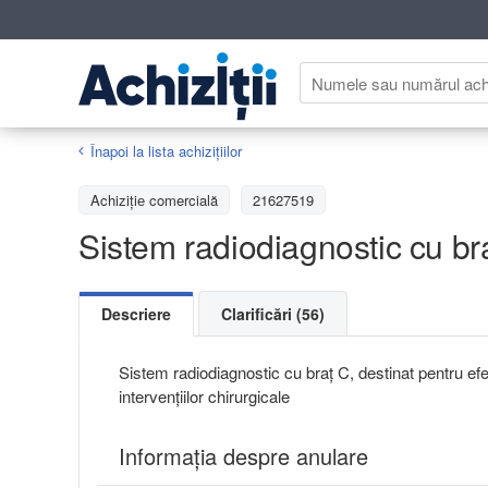
Înapoi la lista achiziţiilor
Achizițiе comercială
21627519
Sistem radiodiagnostic cu br
Descriere
Clarificări (56)
Sistem radiodiagnostic cu braț C, destinat pentru ef
intervențiilor chirurgicale
Informația despre anulare