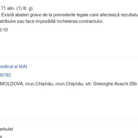
71 alin. (1) lit. g).
Există abateri grave de la prevederile legale care afectează rezultatu
atribuire sau face imposibilă încheierea contractului.
5:10
medical al MAI
00783
MOLDOVA, mun.Chişinău, mun.Chişinău, str. Gheorghe Asachi 25b
arbulat
5