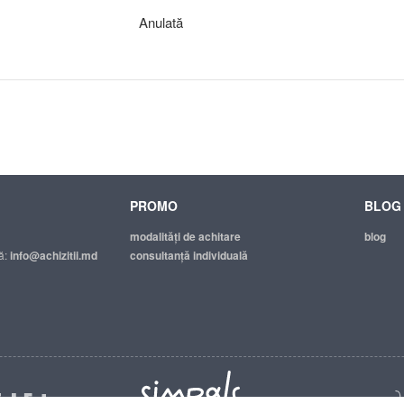
Anulată
PROMO
BLOG
modalităţi de achitare
blog
ă:
info@achizitii.md
consultanță individuală