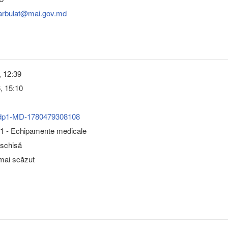
arbulat@mai.gov.md
, 12:39
6, 15:10
dp1-MD-1780479308108
1 - Echipamente medicale
eschisă
 mai scăzut