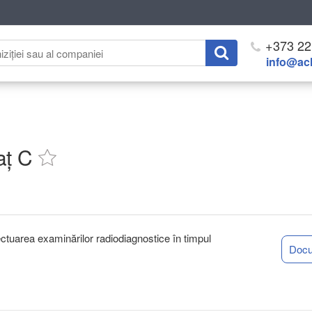
+373 22
info@ach
aț C
ectuarea examinărilor radiodiagnostice în timpul
Doc