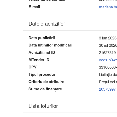
E-mail
mariana.b
Datele achizitiei
Data publicării
3 iun 2026
Data ultimilor modificări
30 iul 202
Achizitii.md ID
21627519
MTender ID
ocds-b3w
CPV
33100000-
Tipul procedurii
Licitație d
Criteriu de atribuire
Preţul cel
Surse de finanțare
20573997
Lista loturilor