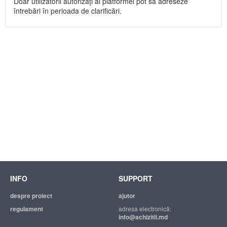
Doar utilizatorii autorizați ai platformei pot să adreseze
întrebări în perioada de clarificări.
INFO
SUPPORT
despre proiect
ajutor
regulament
adresa electronică:
info@achizitii.md