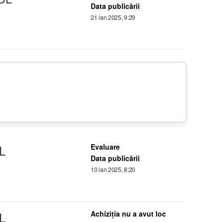
Data publicării
21 ian 2025, 9:29
L
Evaluare
Data publicării
10 ian 2025, 8:20
L
Achiziţia nu a avut loc