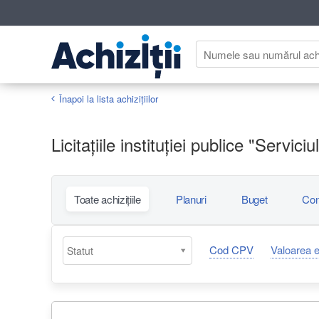
Înapoi la lista achiziţiilor
Licitațiile instituției publice "Servic
Toate achizițiile
Planuri
Buget
Con
Cod CPV
Valoarea 