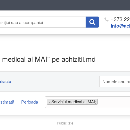
+373 22
info@ach
iul medical al MAI" pe achizitii.md
tracte
estimată
Perioada
×
Serviciul medical al MAI;
Publicitate