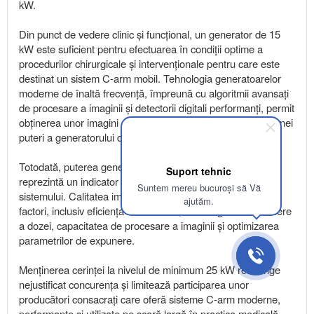
kW.
Din punct de vedere clinic și funcțional, un generator de 15
kW este suficient pentru efectuarea în condiții optime a
procedurilor chirurgicale și intervenționale pentru care este
destinat un sistem C-arm mobil. Tehnologia generatoarelor
moderne de înaltă frecvență, împreună cu algoritmii avansați
de procesare a imaginii și detectorii digitali performanți, permit
obținerea unor imagini de înaltă calitate, fără necesitatea unei
puteri a generatorului de 25 kW.
Totodată, puterea generatorului, luată individual, nu
Suport tehnic
reprezintă un indicator direct al performanței clinice a
Suntem mereu bucuroși să Vă
sistemului. Calitatea imaginii depinde de un ansamblu de
ajutăm.
factori, inclusiv eficiența detectorului, tehnologiile de reducere
a dozei, capacitatea de procesare a imaginii și optimizarea
parametrilor de expunere.
Menținerea cerinței la nivelul de minimum 25 kW restrânge
nejustificat concurența și limitează participarea unor
producători consacrați care oferă sisteme C-arm moderne,
performante și utilizate pe scară largă în practica medicală,