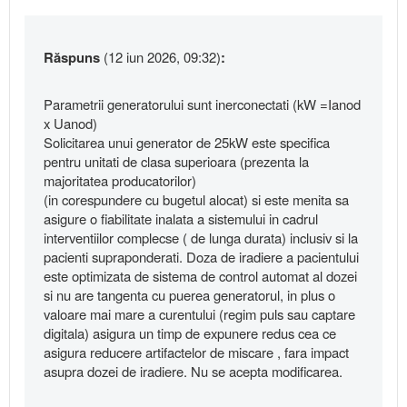
Răspuns
(12 iun 2026, 09:32)
:
Parametrii generatorului sunt inerconectati (kW =Ianod
x Uanod)
Solicitarea unui generator de 25kW este specifica
pentru unitati de clasa superioara (prezenta la
majoritatea producatorilor)
(in corespundere cu bugetul alocat) si este menita sa
asigure o fiabilitate inalata a sistemului in cadrul
interventiilor complecse ( de lunga durata) inclusiv si la
pacienti supraponderati. Doza de iradiere a pacientului
este optimizata de sistema de control automat al dozei
si nu are tangenta cu puerea generatorul, in plus o
valoare mai mare a curentului (regim puls sau captare
digitala) asigura un timp de expunere redus cea ce
asigura reducere artifactelor de miscare , fara impact
asupra dozei de iradiere. Nu se acepta modificarea.