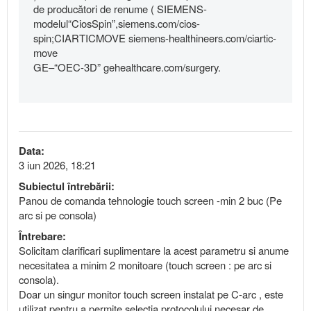
de producători de renume ( SIEMENS-
modelul“CiosSpin”,siemens.com/cios-
spin;CIARTICMOVE siemens-healthineers.com/ciartic-
move
GE–“OEC-3D” gehealthcare.com/surgery.
Data:
3 iun 2026, 18:21
Subiectul întrebării:
Panou de comanda tehnologie touch screen -min 2 buc (Pe
arc si pe consola)
Întrebare:
Solicitam clarificari suplimentare la acest parametru si anume
necesitatea a minim 2 monitoare (touch screen : pe arc si
consola).
Doar un singur monitor touch screen instalat pe C-arc , este
utilizat pentru a permite selectia protocolului necesar de