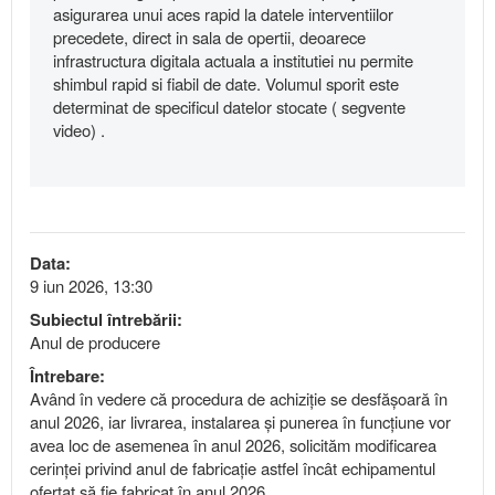
asigurarea unui aces rapid la datele interventiilor
precedete, direct in sala de opertii, deoarece
infrastructura digitala actuala a institutiei nu permite
shimbul rapid si fiabil de date. Volumul sporit este
determinat de specificul datelor stocate ( segvente
video) .
Data:
9 iun 2026, 13:30
Subiectul întrebării:
Anul de producere
Întrebare:
Având în vedere că procedura de achiziție se desfășoară în
anul 2026, iar livrarea, instalarea și punerea în funcțiune vor
avea loc de asemenea în anul 2026, solicităm modificarea
cerinței privind anul de fabricație astfel încât echipamentul
ofertat să fie fabricat în anul 2026.