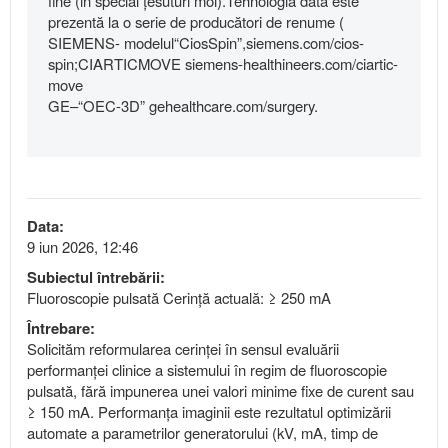
fine (in special țesuturi moi).Tehnologia dată este
prezentă la o serie de producători de renume (
SIEMENS- modelul“CiosSpin”,siemens.com/cios-
spin;CIARTICMOVE siemens-healthineers.com/ciartic-
move
GE–“OEC-3D” gehealthcare.com/surgery.
Data:
9 iun 2026, 12:46
Subiectul întrebării:
Fluoroscopie pulsată Cerință actuală: ≥ 250 mA
Întrebare:
Solicităm reformularea cerinței în sensul evaluării
performanței clinice a sistemului în regim de fluoroscopie
pulsată, fără impunerea unei valori minime fixe de curent sau
≥ 150 mA. Performanța imaginii este rezultatul optimizării
automate a parametrilor generatorului (kV, mA, timp de