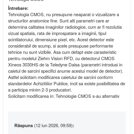
Întrebare:
Tehnologia CMOS, nu presupune neaparat o vizualizare a
structurilor anatomice fine. Sunt alti parametri care ar
determina calitatea imaginilor radiologice, cum ar fi rezolutia
vizual spatiala, rata de improspatare a imaginii, tipul
scintilatorului, dimensiune pixel, etc. Acest detector este
considerabil de scump, si acele presupuse performante
tehnice nu sunt vizibile. Asa cum defapt este carasteristic
pentru modelul Ziehm Vision RFD, cu detectorul CMOS
Xineos 3030HS de la Teledyne Dalsa (parametri introdusi in
caietul de sarcini specifici anume acestui model de detector).
Astfel solicitam modificarea caietului de sarcini conform
standardelor Achizitiilor Publice, incit sa existe posibilitatea de
a participa minim 2-3 producatori.
Solicitam modificarea in: Tehnologie CMOS s-au alternativ
Răspuns
(12 iun 2026, 09:59)
: