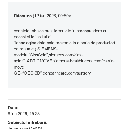
Răspuns
(12 iun 2026, 09:59)
:
cerintele tehnice sunt formulate in corespundere cu
necesitatile institutiei
Tehnologiea data este prezenta la o serie de productori
de renume ( SIEMENS-
modelul“CiosSpin”,siemens.com/cios-
spin;CIARTICMOVE siemens-healthineers.com/ciartic-
move
GE–“OEC-3D” gehealthcare.com/surgery
Data:
9 iun 2026, 15:23
Subiectul întrebării:
Tehnologia CMOS