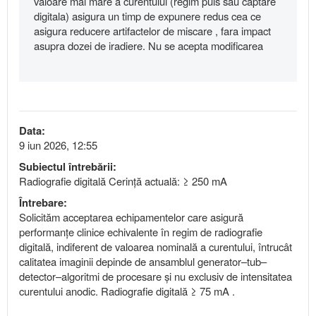
valoare mai mare a curentului (regim puls sau captare
digitala) asigura un timp de expunere redus cea ce
asigura reducere artifactelor de miscare , fara impact
asupra dozei de iradiere. Nu se acepta modificarea
Data:
9 iun 2026, 12:55
Subiectul întrebării:
Radiografie digitală Cerință actuală: ≥ 250 mA
Întrebare:
Solicităm acceptarea echipamentelor care asigură
performanțe clinice echivalente în regim de radiografie
digitală, indiferent de valoarea nominală a curentului, întrucât
calitatea imaginii depinde de ansamblul generator–tub–
detector–algoritmi de procesare și nu exclusiv de intensitatea
curentului anodic. Radiografie digitală ≥ 75 mA .