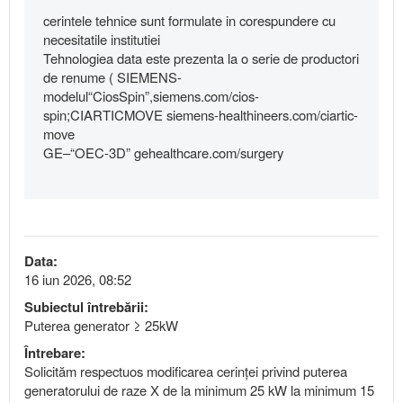
cerintele tehnice sunt formulate in corespundere cu
necesitatile institutiei
Tehnologiea data este prezenta la o serie de productori
de renume ( SIEMENS-
modelul“CiosSpin”,siemens.com/cios-
spin;CIARTICMOVE siemens-healthineers.com/ciartic-
move
GE–“OEC-3D” gehealthcare.com/surgery
Data:
16 iun 2026, 08:52
Subiectul întrebării:
Puterea generator ≥ 25kW
Întrebare:
Solicităm respectuos modificarea cerinței privind puterea
generatorului de raze X de la minimum 25 kW la minimum 15