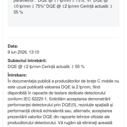
≤0 lp/mm ≥ 75%” DQE @ ≤2 lp/mm Cerință actuală: ≥
55 %
Data:
9 iun 2026, 13:10
Subiectul întrebării:
DQE @ ≤2 lp/mm Cerință actuală: ≥ 55 %
Întrebare:
În documentația publică a producătorilor de brațe C mobile nu
este uzual publicată valoarea DQE la 2 lp/mm, fiind
disponibilă în rapoarte de testare dedicate detectorului
conform IEC 62220-1. Solicităm acceptarea demonstrării
performanței detectorului prin DQE(0), rezoluție spațială și
performanță clinică echivalentă sau, alternativ, acceptarea
prezentării valorilor DQE din rapoarte tehnice oficiale ale
producătorului detectorului. Vă rugăm să eliminați această