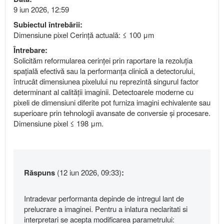
9 iun 2026, 12:59
Subiectul întrebării:
Dimensiune pixel Cerință actuală: ≤ 100 μm
Întrebare:
Solicităm reformularea cerinței prin raportare la rezoluția
spațială efectivă sau la performanța clinică a detectorului,
întrucât dimensiunea pixelului nu reprezintă singurul factor
determinant al calității imaginii. Detectoarele moderne cu
pixeli de dimensiuni diferite pot furniza imagini echivalente sau
superioare prin tehnologii avansate de conversie și procesare.
Dimensiune pixel ≤ 198 μm.
Răspuns
(12 iun 2026, 09:33)
:
Intradevar performanta depinde de intregul lant de
prelucrare a imaginei. Pentru a inlatura neclaritati si
interpretari se acepta modificarea parametrului: