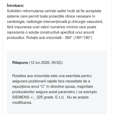
Întrebare:
Solicităm reformularea cerinței astfel încât să fie acceptate
sisteme care permit toate proiecțiile clinice necesare în
cardiologie, radiologie intervențională și chirurgie vasculară,
fără impunerea unei valori numerice minime care poate
reprezenta o soluție constructivă specifică unui anumit
producător. Rotație axă orizontală - 360° (180°/180°)
Răspuns
(12 iun 2026, 09:52)
:
Rotatiea axa orizontala este una esentiala pentru
asigurare pozitionarii rapide fara necesitate de a
repoziționa arcul “C” în directive opusa, majoritate
producatorilor asigura acest parametru ( ca exemplu
SIEMENS +/_ 225 grade. E.t.c) . Nu se acepta
modificarea.