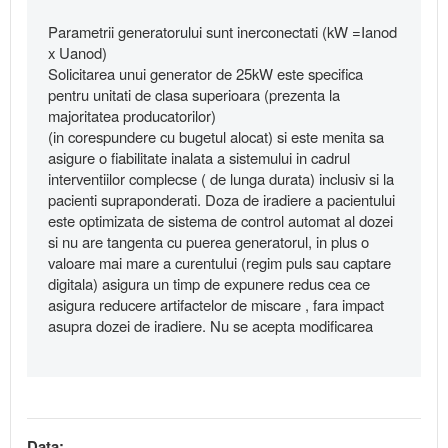
Parametrii generatorului sunt inerconectati (kW =Ianod
x Uanod)
Solicitarea unui generator de 25kW este specifica
pentru unitati de clasa superioara (prezenta la
majoritatea producatorilor)
(in corespundere cu bugetul alocat) si este menita sa
asigure o fiabilitate inalata a sistemului in cadrul
interventiilor complecse ( de lunga durata) inclusiv si la
pacienti supraponderati. Doza de iradiere a pacientului
este optimizata de sistema de control automat al dozei
si nu are tangenta cu puerea generatorul, in plus o
valoare mai mare a curentului (regim puls sau captare
digitala) asigura un timp de expunere redus cea ce
asigura reducere artifactelor de miscare , fara impact
asupra dozei de iradiere. Nu se acepta modificarea
Data: