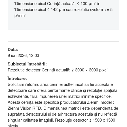
“Dimensiune pixel Cerință actuală: ≤ 100 μm” in
“Dimensiune pixel ≤ 142 μm sau rezolutie system >= 5
lp/mm”
Data:
9 iun 2026, 13:03
Subiectul întrebării:
Rezoluție detector Cerință actuală: ≥ 3000 × 3000 pixeli
Întrebare:
Solicităm reformularea cerinței astfel încât să fie acceptate
detectoare care oferă performanțe clinice și rezoluție spațială
echivalente, fără impunerea unei matrici minime specifice.
Acestă cerință este specifică producătorului Ziehm, model :
Ziehm Vision RFD. Dimensiunea matricii este dependentă de
suprafața detectorului și de arhitectura acestuia și nu reflectă
singular calitatea imaginii. Rezoluție detector ≥ 1500 x 1500
pixels.