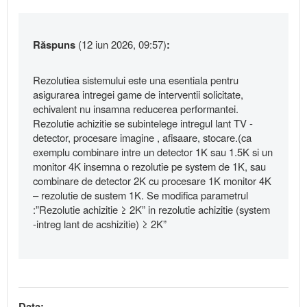
Răspuns
(12 iun 2026, 09:57)
:
Rezolutiea sistemului este una esentiala pentru
asigurarea intregei game de interventii solicitate,
echivalent nu insamna reducerea performantei.
Rezolutie achizitie se subintelege intregul lant TV -
detector, procesare imagine , afisaare, stocare.(ca
exemplu combinare intre un detector 1K sau 1.5K si un
monitor 4K insemna o rezolutie pe system de 1K, sau
combinare de detector 2K cu procesare 1K monitor 4K
– rezolutie de sustem 1K. Se modifica parametrul
:”Rezolutie achizitie ≥ 2K” in rezolutie achizitie (system
-intreg lant de acshizitie) ≥ 2K”
Data: