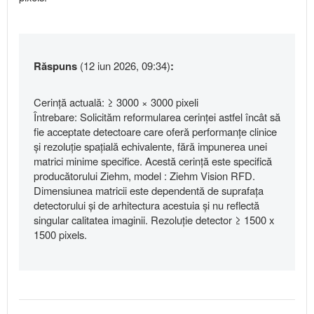
Răspuns
(12 iun 2026, 09:34)
:
Cerință actuală: ≥ 3000 × 3000 pixeli
Întrebare: Solicităm reformularea cerinței astfel încât să
fie acceptate detectoare care oferă performanțe clinice
și rezoluție spațială echivalente, fără impunerea unei
matrici minime specifice. Acestă cerință este specifică
producătorului Ziehm, model : Ziehm Vision RFD.
Dimensiunea matricii este dependentă de suprafața
detectorului și de arhitectura acestuia și nu reflectă
singular calitatea imaginii. Rezoluție detector ≥ 1500 x
1500 pixels.