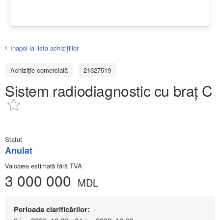
Înapoi la lista achiziţiilor
Achizițiе comercială
21627519
Sistem radiodiagnostic cu braț C
Statut
Anulat
Valoarea estimată fără TVA
3 000 000
MDL
Perioada clarificărilor: