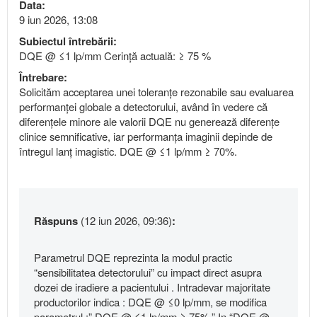
Data:
9 iun 2026, 13:08
Subiectul întrebării:
DQE @ ≤1 lp/mm Cerință actuală: ≥ 75 %
Întrebare:
Solicităm acceptarea unei toleranțe rezonabile sau evaluarea
performanței globale a detectorului, având în vedere că
diferențele minore ale valorii DQE nu generează diferențe
clinice semnificative, iar performanța imaginii depinde de
întregul lanț imagistic. DQE @ ≤1 lp/mm ≥ 70%.
Răspuns
(12 iun 2026, 09:36)
:
Parametrul DQE reprezinta la modul practic
“sensibilitatea detectorului” cu impact direct asupra
dozei de iradiere a pacientului . Intradevar majoritate
productorilor indica : DQE @ ≤0 lp/mm, se modifica
parametrul :” DQE @ ≤1 lp/mm ≥ 75%.” In “DQE @