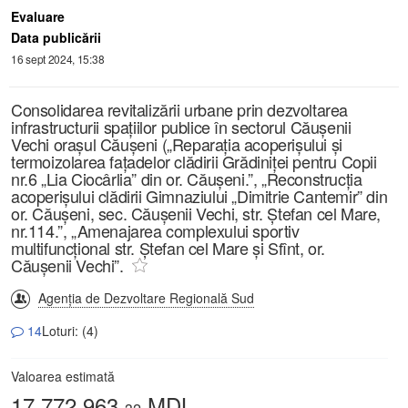
Evaluare
Data publicării
16 sept 2024, 15:38
Consolidarea revitalizării urbane prin dezvoltarea
infrastructurii spațiilor publice în sectorul Căușenii
Vechi orașul Căușeni („Reparația acoperișului și
termoizolarea fațadelor clădirii Grădiniței pentru Copii
nr.6 „Lia Ciocârlia” din or. Căușeni.”, „Reconstrucția
acoperișului clădirii Gimnaziului „Dimitrie Cantemir” din
or. Căușeni, sec. Căușenii Vechi, str. Ștefan cel Mare,
nr.114.”, „Amenajarea complexului sportiv
multifuncțional str. Ștefan cel Mare și Sfînt, or.
Căușenii Vechi”.
Agenția de Dezvoltare Regională Sud
14
Loturi: (4)
Valoarea estimată
17 772 963,
MDL