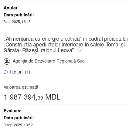
Anulat
Data publicării
3 oct 2025, 16:15
„Alimentarea cu energie electrică” în cadrul proiectului
„Construcția apeductelor interioare în satele Tomai și
Sărata- Răzeși, raionul Leova”
Agenția de Dezvoltare Regională Sud
1
Loturi: (1)
Valoarea estimată
1 987 394,
MDL
39
Evaluare
Data publicării
9 sept 2025, 13:52