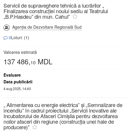
Servicii de supraveghere tehnică a lucrărilor „
Finalizarea construcției noului sediu al Teatrului
„B.P.Hasdeu” din mun. Cahul”
Agenția de Dezvoltare Regională Sud
0
Loturi: (1)
Valoarea estimată
137 486,
MDL
10
Evaluare
Data publicării
4 aug 2025, 14:40
„ Alimentarea cu energie electricа” și „Semnalizare de
incendiu” în cadrul proiectului „Servicii inovative ale
Incubatorului de Afaceri Cimișlia pentru dezvoltarea
noilor afaceri din regiune (construcția unei hale de
producere)”