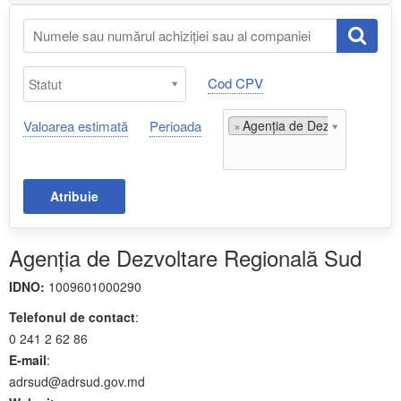
Cod CPV
Valoarea estimată
Perioada
×
Agenția de Dezvoltare Regi
Atribuie
Agenția de Dezvoltare Regională Sud
IDNO:
1009601000290
Telefonul de contact
:
0 241 2 62 86
E-mail
:
adrsud@adrsud.gov.md