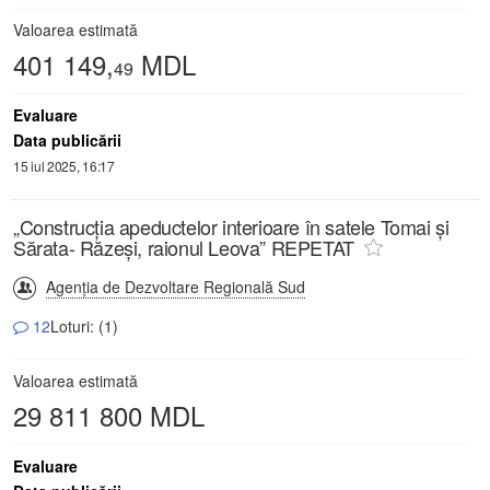
Valoarea estimată
401 149,
MDL
49
Evaluare
Data publicării
15 iul 2025, 16:17
„Construcția apeductelor interioare în satele Tomai și
Sărata- Răzeși, raionul Leova” REPETAT
Agenția de Dezvoltare Regională Sud
12
Loturi: (1)
Valoarea estimată
29 811 800 MDL
Evaluare