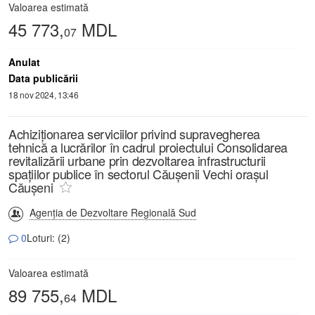
Valoarea estimată
45 773,
MDL
07
Anulat
Data publicării
18 nov 2024, 13:46
Achiziționarea serviciilor privind supravegherea
tehnică a lucrărilor în cadrul proiectului Consolidarea
revitalizării urbane prin dezvoltarea infrastructurii
spațiilor publice în sectorul Căușenii Vechi orașul
Căușeni
Agenția de Dezvoltare Regională Sud
0
Loturi: (2)
Valoarea estimată
89 755,
MDL
64