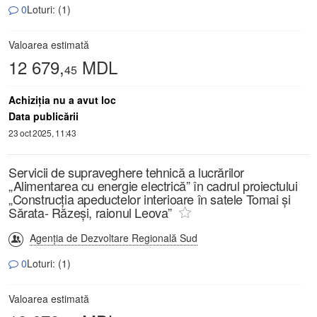
0
Loturi: (1)
Valoarea estimată
12 679,
MDL
45
Achiziţia nu a avut loc
Data publicării
23 oct 2025, 11:43
Servicii de supraveghere tehnică a lucrărilor
„Alimentarea cu energie electrică” în cadrul proiectului
„Construcția apeductelor interioare în satele Tomai și
Sărata- Răzeși, raionul Leova”
Agenția de Dezvoltare Regională Sud
0
Loturi: (1)
Valoarea estimată