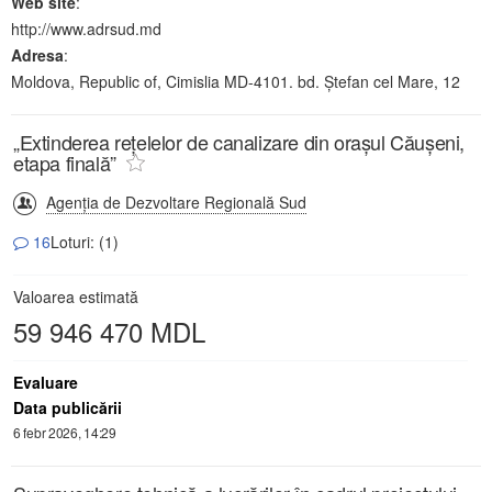
Web site
:
http://www.adrsud.md
Adresa
:
Moldova, Republic of, Cimislia MD-4101. bd. Ștefan cel Mare, 12
„Extinderea rețelelor de canalizare din orașul Căușeni,
etapa finală”
Agenția de Dezvoltare Regională Sud
16
Loturi: (1)
Valoarea estimată
59 946 470 MDL
Evaluare
Data publicării
6 febr 2026, 14:29