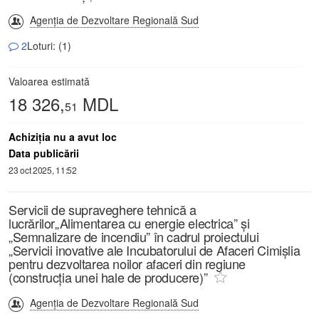
Agenția de Dezvoltare Regională Sud
2
Loturi: (1)
Valoarea estimată
18 326,
MDL
51
Achiziţia nu a avut loc
Data publicării
23 oct 2025, 11:52
Servicii de supraveghere tehnică a
lucrărilor„Alimentarea cu energie electricа” și
„Semnalizare de incendiu” în cadrul proiectului
„Servicii inovative ale Incubatorului de Afaceri Cimișlia
pentru dezvoltarea noilor afaceri din regiune
(construcția unei hale de producere)”
Agenția de Dezvoltare Regională Sud