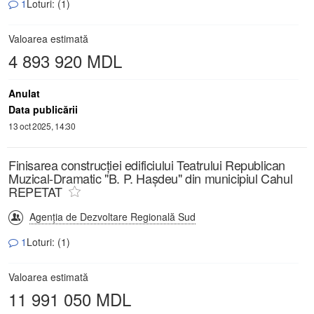
1
Loturi: (1)
Valoarea estimată
4 893 920 MDL
Anulat
Data publicării
13 oct 2025, 14:30
Finisarea construcției edificiului Teatrului Republican
Muzical-Dramatic "B. P. Hașdeu" din municipiul Cahul
REPETAT
Agenția de Dezvoltare Regională Sud
1
Loturi: (1)
Valoarea estimată
11 991 050 MDL