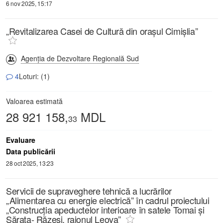
6 nov 2025, 15:17
„Revitalizarea Casei de Cultură din orașul Cimișlia”
Agenția de Dezvoltare Regională Sud
4
Loturi: (1)
Valoarea estimată
28 921 158,
MDL
33
Evaluare
Data publicării
28 oct 2025, 13:23
Servicii de supraveghere tehnică a lucrărilor
„Alimentarea cu energie electrică” în cadrul proiectului
„Construcția apeductelor interioare în satele Tomai și
Sărata- Răzeși, raionul Leova”