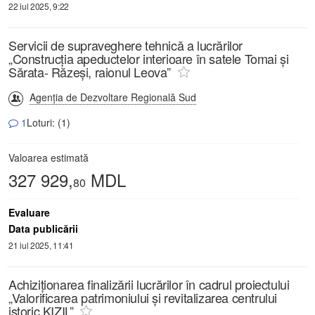
22 iul 2025, 9:22
Servicii de supraveghere tehnică a lucrărilor
„Construcția apeductelor interioare în satele Tomai și
Sărata- Răzeși, raionul Leova”
Agenția de Dezvoltare Regională Sud
1
Loturi: (1)
Valoarea estimată
327 929,
MDL
80
Evaluare
Data publicării
21 iul 2025, 11:41
Achiziționarea finalizării lucrărilor în cadrul proiectului
„Valorificarea patrimoniului și revitalizarea centrului
istoric KIZIL”