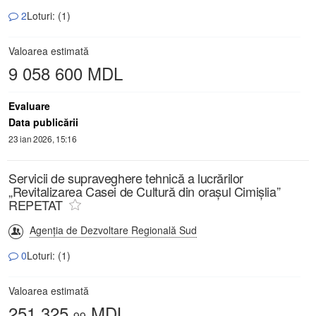
2
Loturi: (1)
Valoarea estimată
9 058 600 MDL
Evaluare
Data publicării
23 ian 2026, 15:16
Servicii de supraveghere tehnică a lucrărilor
„Revitalizarea Casei de Cultură din orașul Cimișlia”
REPETAT
Agenția de Dezvoltare Regională Sud
0
Loturi: (1)
Valoarea estimată
251 325,
MDL
99