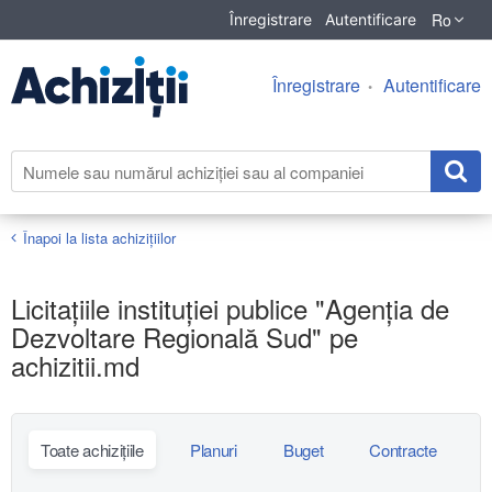
Ro
Înregistrare
Autentificare
Înregistrare
Autentificare
Înapoi la lista achiziţiilor
Licitațiile instituției publice "Agenția de
Dezvoltare Regională Sud" pe
achizitii.md
Toate achizițiile
Planuri
Buget
Contracte