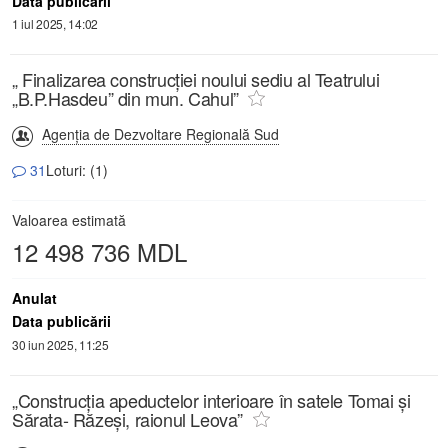
Data publicării
1 iul 2025, 14:02
„ Finalizarea construcției noului sediu al Teatrului
„B.P.Hasdeu” din mun. Cahul”
Agenția de Dezvoltare Regională Sud
31
Loturi: (1)
Valoarea estimată
12 498 736 MDL
Anulat
Data publicării
30 iun 2025, 11:25
„Construcția apeductelor interioare în satele Tomai și
Sărata- Răzeși, raionul Leova”