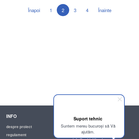
Înapoi
1
2
3
4
Înainte
INFO
SUPPORT
Suport tehnic
Suntem mereu bucuroși să Vă
despre proiect
ajutor
ajutăm.
regulament
adresa electronică: