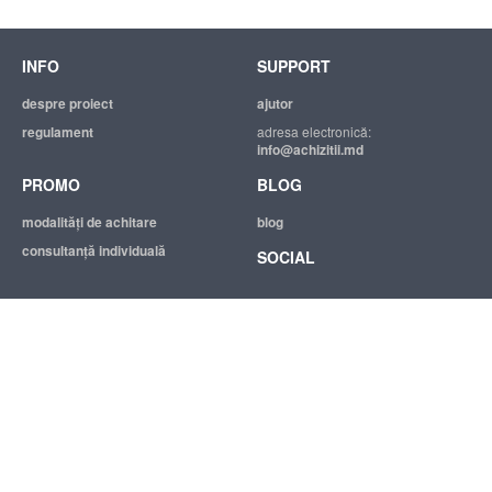
INFO
SUPPORT
despre proiect
ajutor
regulament
adresa electronică:
info@achizitii.md
PROMO
BLOG
modalităţi de achitare
blog
consultanță individuală
SOCIAL
© 2026