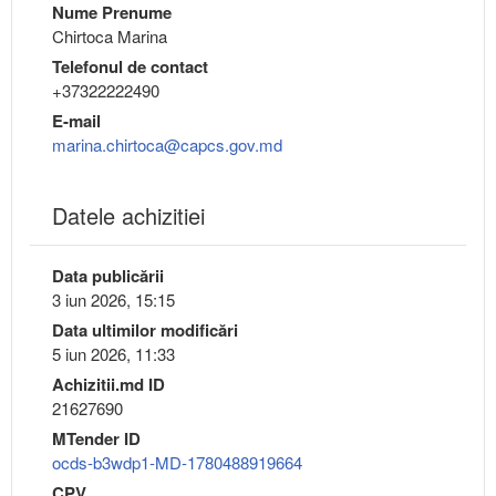
Nume Prenume
Chirtoca Marina
Telefonul de contact
+37322222490
E-mail
marina.chirtoca@capcs.gov.md
Datele achizitiei
Data publicării
3 iun 2026, 15:15
Data ultimilor modificări
5 iun 2026, 11:33
Achizitii.md ID
21627690
MTender ID
ocds-b3wdp1-MD-1780488919664
CPV