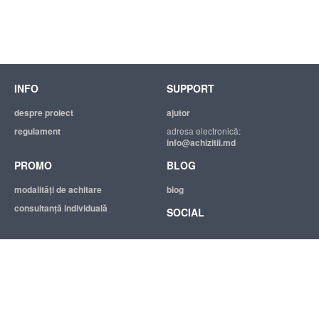
INFO
SUPPORT
despre proiect
ajutor
regulament
adresa electronică:
info@achizitii.md
PROMO
BLOG
modalităţi de achitare
blog
consultanță individuală
SOCIAL
© 2026