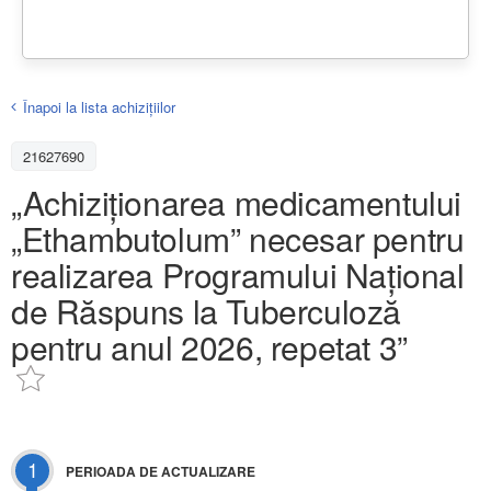
Înapoi la lista achiziţiilor
21627690
„Achiziționarea medicamentului
„Ethambutolum” necesar pentru
realizarea Programului Național
de Răspuns la Tuberculoză
pentru anul 2026, repetat 3”
1
PERIOADA DE ACTUALIZARE