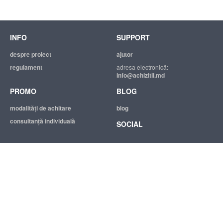
INFO
SUPPORT
despre proiect
ajutor
regulament
adresa electronică:
info@achizitii.md
PROMO
BLOG
modalităţi de achitare
blog
consultanță individuală
SOCIAL
© 2026