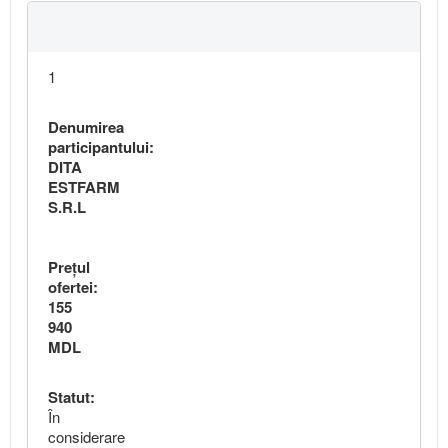
1
Denumirea
participantului:
DITA
ESTFARM
S.R.L
Preţul
ofertei:
155
940
MDL
Statut:
În
considerare