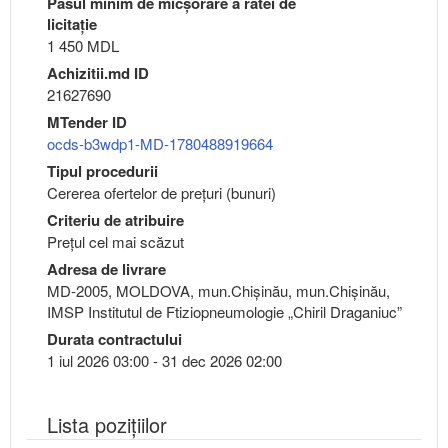
Pasul minim de micşorare a ratei de
licitaţie
1 450 MDL
Achizitii.md ID
21627690
MTender ID
ocds-b3wdp1-MD-1780488919664
Tipul procedurii
Cererea ofertelor de prețuri (bunuri)
Criteriu de atribuire
Preţul cel mai scăzut
Adresa de livrare
MD-2005, MOLDOVA, mun.Chişinău, mun.Chişinău,
IMSP Institutul de Ftiziopneumologie „Chiril Draganiuc”
Durata contractului
1 iul 2026 03:00 - 31 dec 2026 02:00
Lista pozițiilor