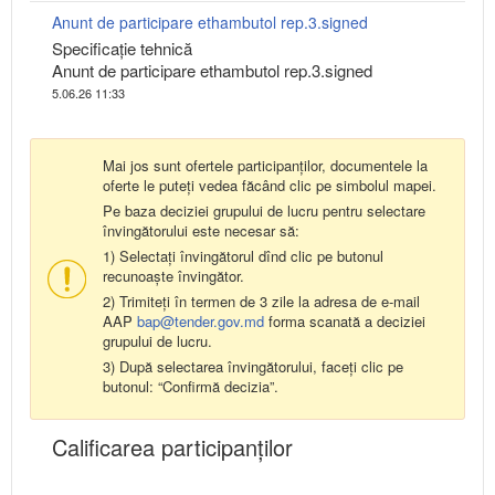
Anunt de participare ethambutol rep.3.signed
Specificaţie tehnică
Anunt de participare ethambutol rep.3.signed
5.06.26 11:33
Mai jos sunt ofertele participanților, documentele la
oferte le puteți vedea făcând clic pe simbolul mapei.
Pe baza deciziei grupului de lucru pentru selectare
învingătorului este necesar să:
1) Selectați învingătorul dînd clic pe butonul
recunoaște învingător.
2) Trimiteți în termen de 3 zile la adresa de e-mail
AAP
bap@tender.gov.md
forma scanată a deciziei
grupului de lucru.
3) După selectarea învingătorului, faceți clic pe
butonul: “Confirmă decizia”.
Calificarea participanţilor