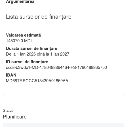
Argumentarea
Lista surselor de finanțare
Valoarea estimată
145070.0 MDL
Durata sursei de finanțare
De la 1 ian 2026 pînă la 1 ian 2027
ID sursei de finanțare
ocds-b3wdp1-MD-1780488864464-FS-1780488865750
IBAN
MD68TRPCCC518430A01859AA
Statut
Planificare