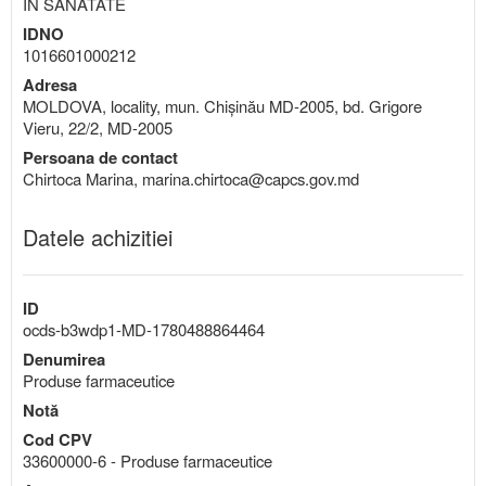
IN SANATATE
IDNO
1016601000212
Adresa
MOLDOVA, locality, mun. Chișinău MD-2005, bd. Grigore
Vieru, 22/2, MD-2005
Persoana de contact
Chirtoca Marina, marina.chirtoca@capcs.gov.md
Datele achizitiei
ID
ocds-b3wdp1-MD-1780488864464
Denumirea
Produse farmaceutice
Notă
Cod CPV
33600000-6 - Produse farmaceutice