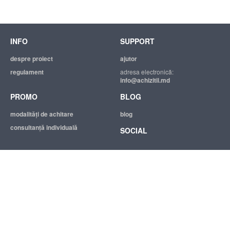
INFO
SUPPORT
despre proiect
ajutor
regulament
adresa electronică:
info@achizitii.md
PROMO
BLOG
modalităţi de achitare
blog
consultanță individuală
SOCIAL
© 2026