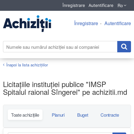
Ro
Înregistrare
Autentificare
Înregistrare
Autentificare
Înapoi la lista achiziţiilor
Licitațiile instituției publice "IMSP
Spitalul raional Sîngerei" pe achizitii.md
Toate achizițiile
Planuri
Buget
Contracte