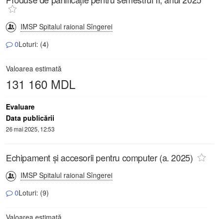
IMSP Spitalul raional Sîngerei
0
Loturi: (4)
Valoarea estimată
131 160 MDL
Evaluare
Data publicării
26 mai 2025, 12:53
Echipament şi accesorii pentru computer (a. 2025)
IMSP Spitalul raional Sîngerei
0
Loturi: (9)
Valoarea estimată