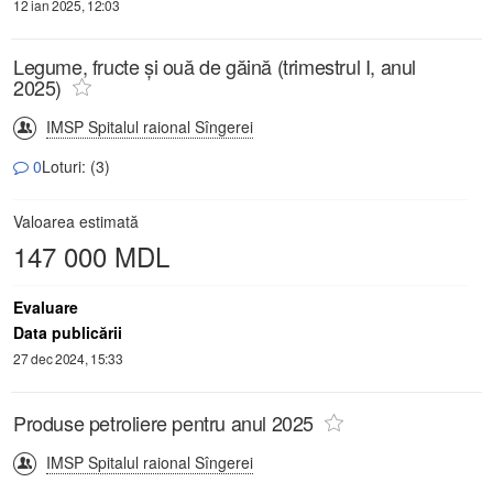
12 ian 2025, 12:03
Legume, fructe și ouă de găină (trimestrul I, anul
2025)
IMSP Spitalul raional Sîngerei
0
Loturi: (3)
Valoarea estimată
147 000 MDL
Evaluare
Data publicării
27 dec 2024, 15:33
Produse petroliere pentru anul 2025
IMSP Spitalul raional Sîngerei