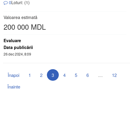
0
Loturi: (1)
Valoarea estimată
200 000 MDL
Evaluare
Data publicării
26 dec 2024, 8:09
Înapoi
1
2
3
4
5
6
....
12
Înainte