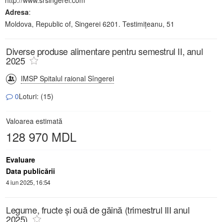
Adresa
:
Moldova, Republic of, Singerei 6201. Testimițeanu, 51
Diverse produse alimentare pentru semestrul II, anul
2025
IMSP Spitalul raional Sîngerei
0
Loturi: (15)
Valoarea estimată
128 970 MDL
Evaluare
Data publicării
4 iun 2025, 16:54
Legume, fructe și ouă de găină (trimestrul III anul
2025)