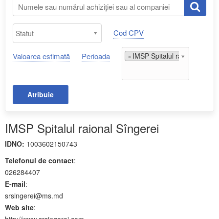
Cod CPV
Valoarea estimată
Perioada
×
IMSP Spitalul raional Sînger
Atribuie
IMSP Spitalul raional Sîngerei
IDNO:
1003602150743
Telefonul de contact
:
026284407
E-mail
:
srsingerei@ms.md
Web site
:
http://www.srsingerei.com