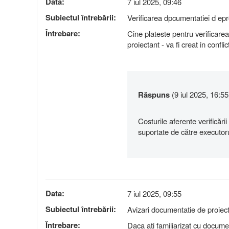
Data:
7 iul 2025, 09:46
Subiectul întrebării:
Verificarea dpcumentatiei d epr
Întrebare:
Cine plateste pentru verificarea
proiectant - va fi creat in conflic
Răspuns
(9 iul 2025, 16:55
Costurile aferente verificării
suportate de către executor
Data:
7 iul 2025, 09:55
Subiectul întrebării:
Avizari documentatie de proiec
Întrebare:
Daca ati familiarizat cu document