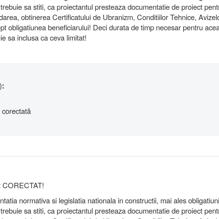
 - trebuie sa stiti, ca proiectantul presteaza documentatie de proiect pent
darea, obtinerea Certificatului de Ubranizm, Conditiilor Tehnice, Avizel
rept obligatiunea beneficiarului! Deci durata de timp necesar pentru ace
ie sa inclusa ca ceva limitat!
)
:
 corectată
ect CORECTAT!
atia normativa si legislatia nationala in constructii, mai ales obligatiun
 - trebuie sa stiti, ca proiectantul presteaza documentatie de proiect pent