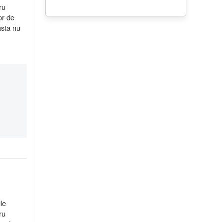
ru
or de
asta nu
ile
ru