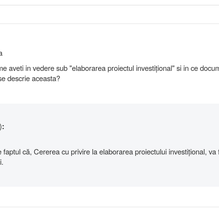
a
me aveti in vedere sub "elaborarea proiectul investițional" si in ce doc
 se descrie aceasta?
)
:
ptul că, Cererea cu privire la elaborarea proiectului investițional, va f
i.