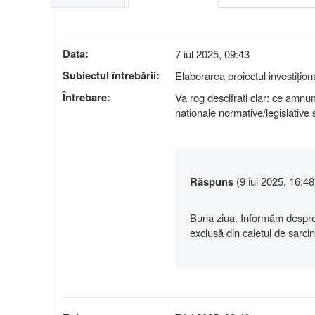
Data:
7 iul 2025, 09:43
Subiectul întrebării:
Elaborarea proiectul investițion
Întrebare:
Va rog descifrati clar: ce amnu
nationale normative/legislative
Răspuns
(9 iul 2025, 16:48
Buna ziua. Informăm despre fa
exclusă din caietul de sarcin