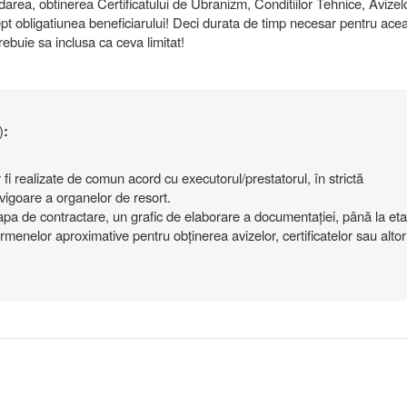
darea, obtinerea Certificatului de Ubranizm, Conditiilor Tehnice, Avizel
rept obligatiunea beneficiarului! Deci durata de timp necesar pentru ace
ebuie sa inclusa ca ceva limitat!
)
:
 fi realizate de comun acord cu executorul/prestatorul, în strictă
 vigoare a organelor de resort.
apa de contractare, un grafic de elaborare a documentației, până la et
ermenelor aproximative pentru obținerea avizelor, certificatelor sau altor