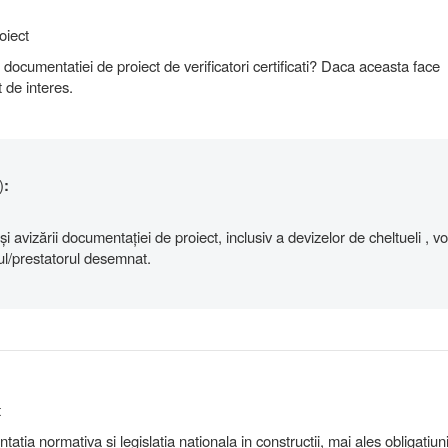
oiect
 documentatiei de proiect de verificatori certificati? Daca aceasta face
t de interes.
)
:
 și avizării documentației de proiect, inclusiv a devizelor de cheltueli , vor
ul/prestatorul desemnat.
t
atia normativa si legislatia nationala in constructii, mai ales obligatiun