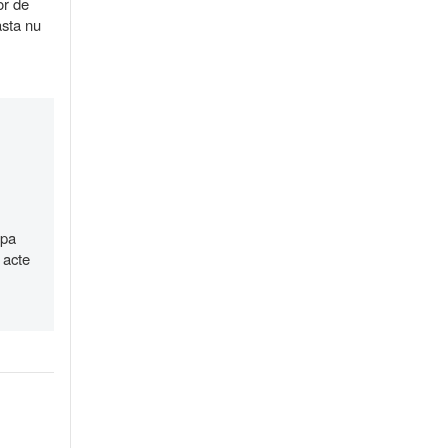
or de
asta nu
apa
 acte