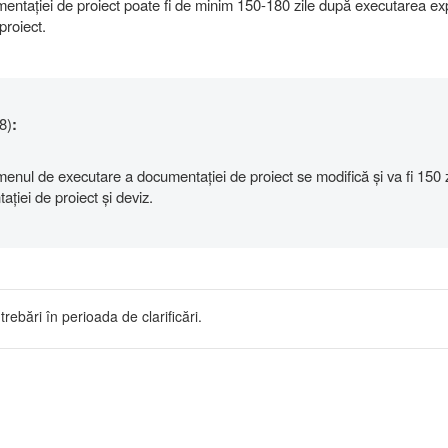
ntației de proiect poate fi de minim 150-180 zile după executarea exp
proiect.
8)
:
nul de executare a documentației de proiect se modifică și va fi 150 z
ației de proiect și deviz.
trebări în perioada de clarificări.