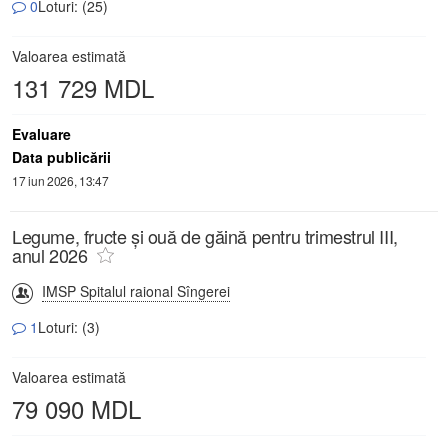
0
Loturi: (25)
Valoarea estimată
131 729 MDL
Evaluare
Data publicării
17 iun 2026, 13:47
Legume, fructe și ouă de găină pentru trimestrul III,
anul 2026
IMSP Spitalul raional Sîngerei
1
Loturi: (3)
Valoarea estimată
79 090 MDL