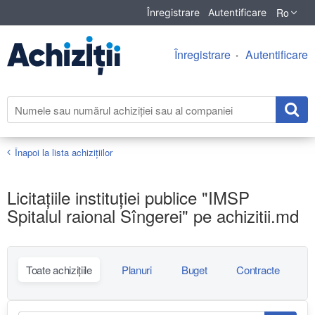
Ro
Înregistrare
Autentificare
Înregistrare
Autentificare
Înapoi la lista achiziţiilor
Licitațiile instituției publice "IMSP
Spitalul raional Sîngerei" pe achizitii.md
Toate achizițiile
Planuri
Buget
Contracte