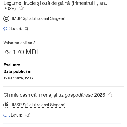
Legume, fructe și ouă de găină (trimestrul II, anul
2026)
IMSP Spitalul raional Sîngerei
0
Loturi: (3)
Valoarea estimată
79 170 MDL
Evaluare
Data publicării
12 mart 2026, 15:36
Chimie casnică, menaj și uz gospodăresc 2026
IMSP Spitalul raional Sîngerei
0
Loturi: (43)