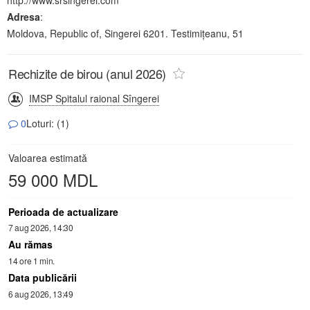
Adresa
:
Moldova, Republic of, Singerei 6201. Testimițeanu, 51
Rechizite de birou (anul 2026)
IMSP Spitalul raional Sîngerei
0
Loturi: (1)
Valoarea estimată
59 000 MDL
Perioada de actualizare
7 aug 2026, 14:30
Au rămas
14 ore 1 min.
Data publicării
6 aug 2026, 13:49