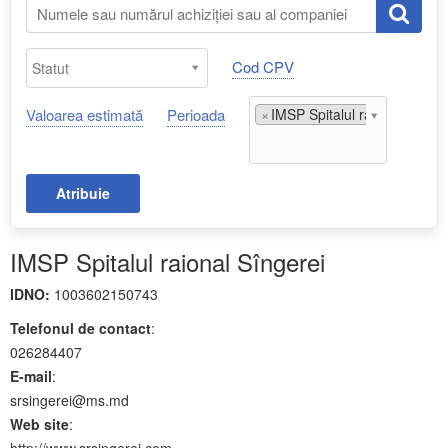
Cod CPV
Valoarea estimată
Perioada
×
IMSP Spitalul raional Sînger
Atribuie
IMSP Spitalul raional Sîngerei
IDNO:
1003602150743
Telefonul de contact
:
026284407
E-mail
:
srsingerei@ms.md
Web site
:
http://www.srsingerei.com