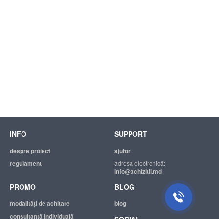
INFO
SUPPORT
despre proiect
ajutor
regulament
adresa electronică:
info@achizitii.md
PROMO
BLOG
modalităţi de achitare
blog
consultanță individuală