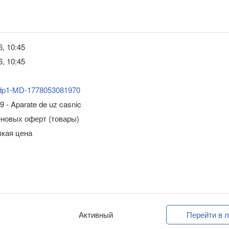
6, 10:45
6, 10:45
dp1-MD-1778053081970
9 - Aparate de uz casnic
еновых оферт (товары)
зкая цена
Активный
Перейти в л