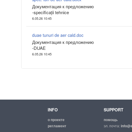
Документация к предложению
-specificații tehnice
6.05.26 10:45
duae tunuri de aer cald.doc
Документация к предложению
-DUAE
6.05.26 10:45
INFO
SUPPORT
о проекте
помощь
регламент
эл. почта:
info@a