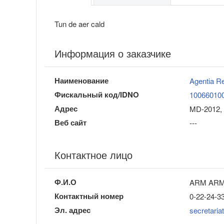
Tun de aer cald
Информация о заказчике
Наименование
Agentia R
Фискальный код/IDNO
10066010
Адрес
MD-2012, 
Веб сайт
---
Контактное лицо
Ф.И.О
ARM AR
Контактный номер
0-22-24-3
Эл. адрес
secretari