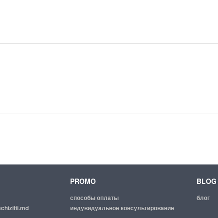
PROMO
BLOG
способы оплаты
блог
chizitii.md
индувидуальное консультирование