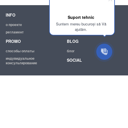
INFO
SUPPORT
Suport tehnic
Suntem mereu bucuroși să Vă
о проекте
помощь
ajutăm.
регламент
эл. почта:
info@achizitii.md
PROMO
BLOG
способы оплаты
блог
индувидуальное
SOCIAL
консультирование
© 2026