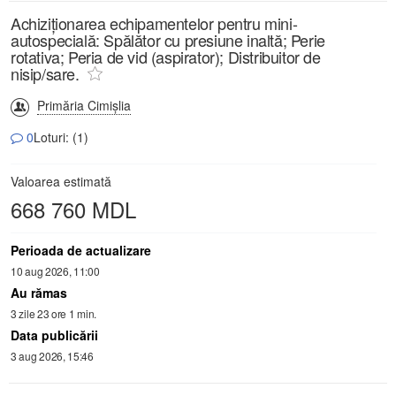
Achiziționarea echipamentelor pentru mini-
autospecială: Spălător cu presiune inaltă; Perie
rotativa; Peria de vid (aspirator); Distribuitor de
nisip/sare.
Primăria Cimișlia
0
Loturi: (1)
Valoarea estimată
668 760 MDL
Perioada de actualizare
10 aug 2026, 11:00
Au rămas
3 zile 23 ore 1 min.
Data publicării
3 aug 2026, 15:46