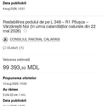
Data publicării
4 aug 2026, 10:31
Restabilirea podului de pe L 348 – R1 Pitușca –
Vărzăreștii Noi (în urma calamităților naturale din 22
mai 2026)
CONSILIUL RAIONAL CALARASI
0
Loturi: (1)
Valoarea estimată
99 393,
MDL
93
Propunerea ofertelor
10 aug 2026, 10:00
Au rămas
3 zile 22 ore 1 min.
Data publicării
4 aug 2026, 10:25