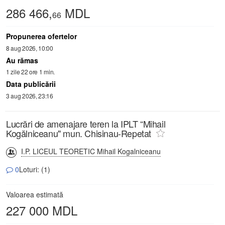
286 466,
MDL
66
Propunerea ofertelor
8 aug 2026, 10:00
Au rămas
1 zile 22 ore 1 min.
Data publicării
3 aug 2026, 23:16
Lucrări de amenajare teren la IPLT “Mihail
Kogălniceanu" mun. Chisinau-Repetat
I.P. LICEUL TEORETIC Mihail Kogalniceanu
0
Loturi: (1)
Valoarea estimată
227 000 MDL