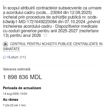
În scopul atribuirii contractelor subsecvente ca urmare
a acordului-cadru (ocds... 23084 din 12.08.2025)
încheiat prin procedura de achiziție publică nr. ocds-
b3wdp1-MD-1721649223084 din 07.10.2024 „privind
încheierea acordului-cadru - Dispozitivelor medicale
cu coduri generice pentru anii 2025-2027 (reofertare
13) pentru anul 2026
CENTRUL PENTRU ACHIZITII PUBLICE CENTRALIZATE IN
SANATATE
0
Loturi: (11)
Valoarea estimată
1 898 836 MDL
Perioada de actualizare
14 aug 2026, 10:00
Au rămas
7 zile 22 ore 1 min.