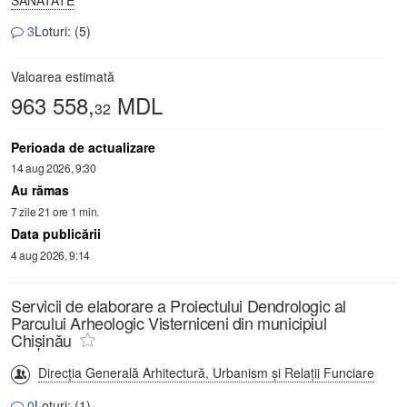
3
Loturi: (5)
Valoarea estimată
963 558,
MDL
32
Perioada de actualizare
14 aug 2026, 9:30
Au rămas
7 zile 21 ore 1 min.
Data publicării
4 aug 2026, 9:14
Servicii de elaborare a Proiectului Dendrologic al
Parcului Arheologic Visterniceni din municipiul
Chișinău
Direcția Generală Arhitectură, Urbanism și Relații Funciare
0
Loturi: (1)