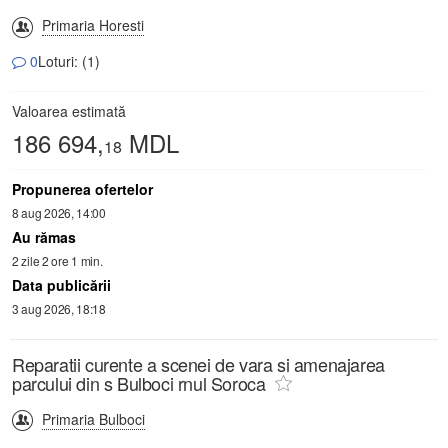
Primaria Horesti
0
Loturi: (1)
Valoarea estimată
186 694,
MDL
18
Propunerea ofertelor
8 aug 2026, 14:00
Au rămas
2 zile 2 ore 1 min.
Data publicării
3 aug 2026, 18:18
Reparatii curente a scenei de vara si amenajarea
parcului din s Bulboci rnul Soroca
Primaria Bulboci