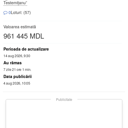
Testemițanu”
0
Loturi: (57)
Valoarea estimată
961 445 MDL
Perioada de actualizare
14 aug 2026, 9:30
Au rămas
7 zile 21 ore 1 min.
Data publicării
4 aug 2026, 10:05
Publicitate