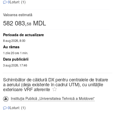
0
Loturi: (1)
Valoarea estimată
582 083,
MDL
58
Perioada de actualizare
8 aug 2026, 8:00
Au rămas
1 zile 20 ore 1 min.
Data publicării
3 aug 2026, 17:46
Schimbător de căldură DX pentru centralele de tratare
a aerului (deja existente în cadrul UTM), cu unitățile
exterioare VRF aferente
Instituția Publică „Universitatea Tehnică a Moldovei”
0
Loturi: (1)