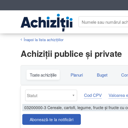
Înapoi la lista achiziţiilor
Achiziţii publice și private
Toate achizițiile
Planuri
Buget
Con
Cod CPV
Valoarea 
03200000-3 Cereale, cartofi, legume, fructe şi fructe cu c
Abonează-te la notificări