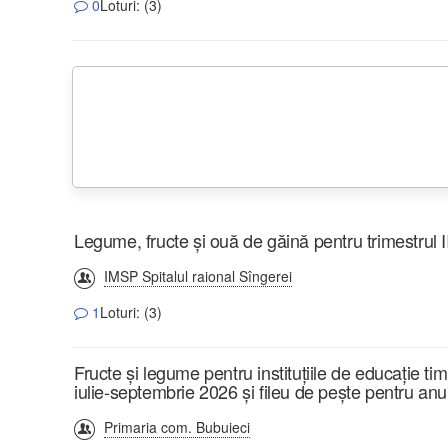
0
Loturi: (3)
Legume, fructe și ouă de găină pentru trimestrul I
IMSP Spitalul raional Sîngerei
1
Loturi: (3)
Fructe și legume pentru instituțiile de educație t
iulie-septembrie 2026 și fileu de pește pentru an
Primaria com. Bubuieci