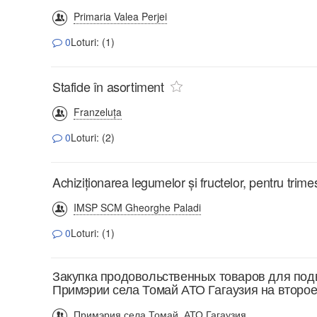
Primaria Valea Perjei
0
Loturi: (1)
Stafide în asortiment
Franzeluţa
0
Loturi: (2)
Achiziţionarea legumelor şi fructelor, pentru trimes
IMSP SCM Gheorghe Paladi
0
Loturi: (1)
Закупка продовольственных товаров для по
Примэрии села Томай АТО Гагаузия на второе
Примэрия села Томай, АТО Гагаузия