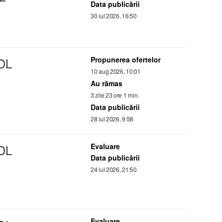
Data publicării
30 iul 2026, 16:50
DL
Propunerea ofertelor
10 aug 2026, 10:01
Au rămas
3 zile 23 ore 1 min.
Data publicării
28 iul 2026, 9:58
DL
Evaluare
Data publicării
24 iul 2026, 21:50
Evaluare