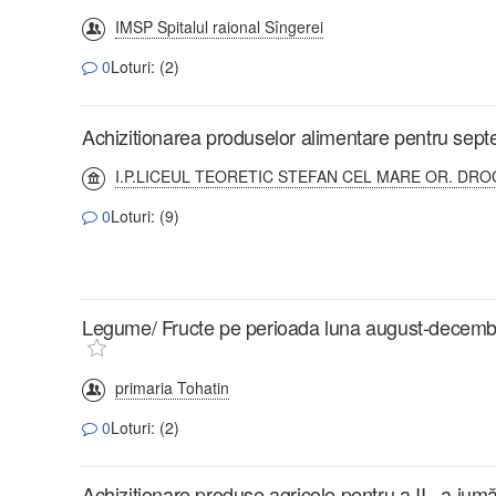
IMSP Spitalul raional Sîngerei
0
Loturi: (2)
Achizitionarea produselor alimentare pentru se
I.P.LICEUL TEORETIC STEFAN CEL MARE OR. DRO
0
Loturi: (9)
Legume/ Fructe pe perioada luna august-decembrie
primaria Tohatin
0
Loturi: (2)
Achiziționare produse agricole pentru a II –a jumăt