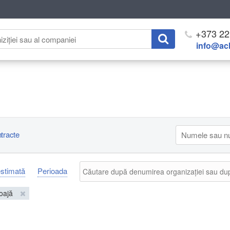
+373 22
info@ach
tracte
estimată
Perioada
oajă