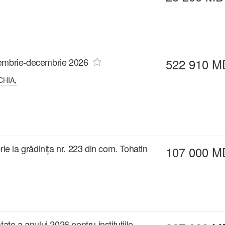
ptembrie-decembrie 2026
522 910 M
CHIA,
 la grădinița nr. 223 din com. Tohatin
107 000 M
ate a anului 2026 pentru instituțiile