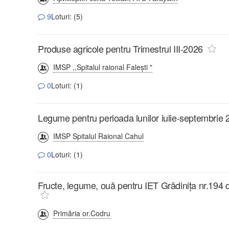
9
Loturi: (5)
Produse agricole pentru Trimestrul III-2026
IMSP ,,Spitalul raional Faleşti "
0
Loturi: (1)
Legume pentru perioada lunilor iulie-septembrie 
IMSP Spitalul Raional Cahul
0
Loturi: (1)
Fructe, legume, ouă pentru IET Grădinița nr.194 
Primăria or.Codru