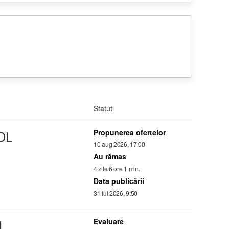
Statut
DL
Propunerea ofertelor
10 aug 2026, 17:00
Au rămas
4 zile 6 ore 1 min.
Data publicării
31 iul 2026, 9:50
L
Evaluare