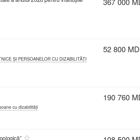
367 000 M
52 800 MD
NICE ȘI PERSOANELOR CU DIZABILITĂȚI
190 760 M
oane cu dizabilități
Zoologică”
108 500 M