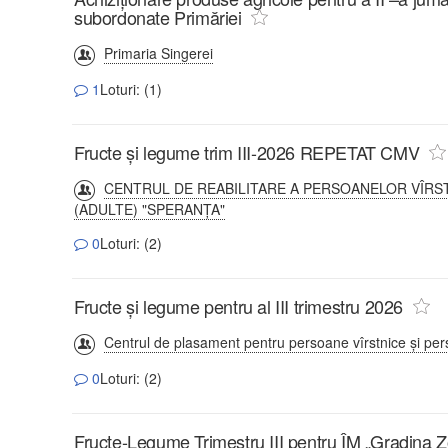
subordonate Primăriei
Primaria Singerei
1
Loturi: (1)
Fructe și legume trim III-2026 REPETAT CMV
CENTRUL DE REABILITARE A PERSOANELOR VÎRST
(ADULTE) "SPERANȚA"
0
Loturi: (2)
Fructe și legume pentru al III trimestru 2026
Centrul de plasament pentru persoane vîrstnice și pers
0
Loturi: (2)
Fructe-Legume Trimestru III pentru ÎM „Gradina 