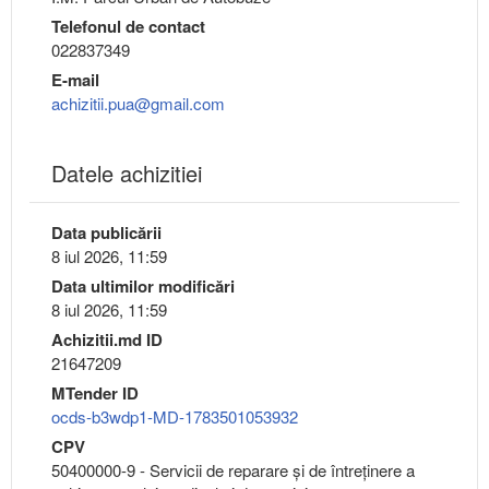
Telefonul de contact
022837349
E-mail
achizitii.pua@gmail.com
Datele achizitiei
Data publicării
8 iul 2026, 11:59
Data ultimilor modificări
8 iul 2026, 11:59
Achizitii.md ID
21647209
MTender ID
ocds-b3wdp1-MD-1783501053932
CPV
50400000-9 - Servicii de reparare şi de întreţinere a