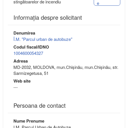
stingătoarelor de incendiu
e
Informaţia despre solicitant
Denumirea
Î.M. "Parcul urban de autobuze"
Codul fiscal/IDNO
1004600054327
Adresa
MD-2032, MOLDOVA, mun.Chişinău, mun.Chişinău, str.
Sarmizegetusa, 51
Web site
---
Persoana de contact
Nume Prenume
I.M. Parcul Urban de Autobuze