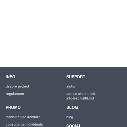
INFO
SUPPORT
despre proiect
ajutor
regulament
adresa electronică:
info@achizitii.md
PROMO
BLOG
modalităţi de achitare
blog
consultanță individuală
SOCIAL