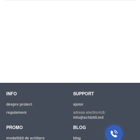
INFO
SUPPORT
despre proiect
ajutor
regulament
adresa electronică:
info@achizitii.md
PROMO
BLOG
modalităţi de achitare
blog