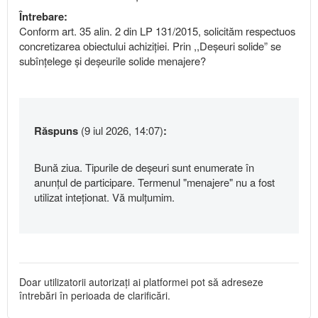
Întrebare:
Conform art. 35 alin. 2 din LP 131/2015, solicităm respectuos
concretizarea obiectului achiziției. Prin ,,Deșeuri solide” se
subînțelege și deșeurile solide menajere?
Răspuns
(9 iul 2026, 14:07)
:
Bună ziua. Tipurile de deșeuri sunt enumerate în
anunțul de participare. Termenul "menajere" nu a fost
utilizat inteționat. Vă mulțumim.
Doar utilizatorii autorizați ai platformei pot să adreseze
întrebări în perioada de clarificări.