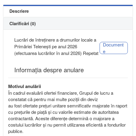
Descriere
Clarificări (0)
Lucrări de întreținere a drumurilor locale a
Document
Primăriei Telenești pe anul 2026
e
(efectuarea lucrărilor în anul 2026) Repetat
Informația despre anulare
Motivul anulării
În cadrul evaluării ofertei financiare, Grupul de lucru a
constatat că pentru mai multe poziții din deviz
au fost ofertate prețuri unitare semnificativ majorate în raport
cu prețurile de piață și cu valorile estimate de autoritatea
contractantă. Aceste diferențe determină o majorare a
costului lucrărilor și nu permit utilizarea eficientă a fondurilor
publice.