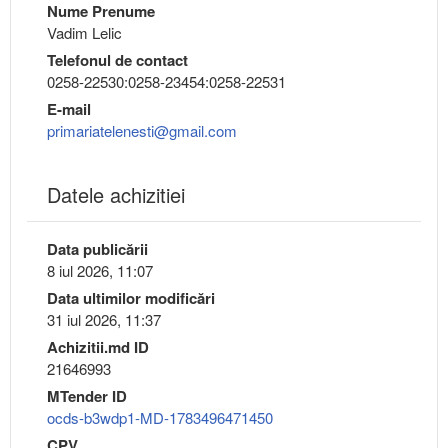
Nume Prenume
Vadim Lelic
Telefonul de contact
0258-22530:0258-23454:0258-22531
E-mail
primariatelenesti@gmail.com
Datele achizitiei
Data publicării
8 iul 2026, 11:07
Data ultimilor modificări
31 iul 2026, 11:37
Achizitii.md ID
21646993
MTender ID
ocds-b3wdp1-MD-1783496471450
CPV