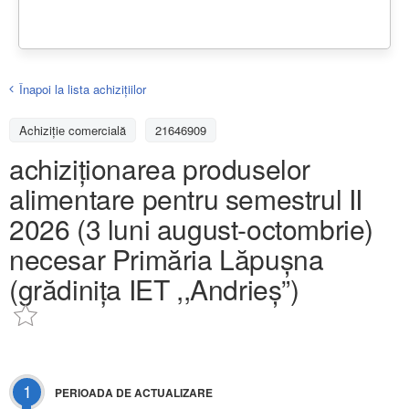
Înapoi la lista achiziţiilor
Achizițiе comercială
21646909
achiziționarea produselor
alimentare pentru semestrul II
2026 (3 luni august-octombrie)
necesar Primăria Lăpușna
(grădinița IET ,,Andrieș”)
1
PERIOADA DE ACTUALIZARE