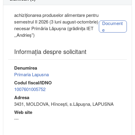
achiziționarea produselor alimentare pentru
semestrul II 2026 (3 luni august-octombrie)
Document
necesar Primăria Lăpușna (grădinița IET
e
,,Andrieș”)
Informaţia despre solicitant
Denumirea
Primaria Lapusna
Codul fiscal/IDNO
1007601005752
Adresa
3431, MOLDOVA, Hînceşti, s.Lăpuşna, LAPUSNA
Web site
---