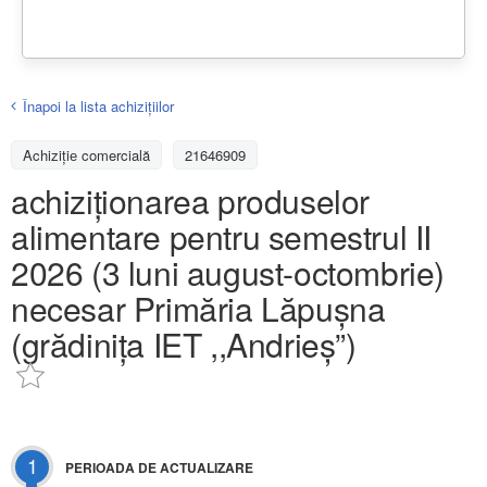
Înapoi la lista achiziţiilor
Achizițiе comercială
21646909
achiziționarea produselor
alimentare pentru semestrul II
2026 (3 luni august-octombrie)
necesar Primăria Lăpușna
(grădinița IET ,,Andrieș”)
1
PERIOADA DE ACTUALIZARE