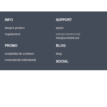
INFO
SUPPORT
despre proiect
ajutor
regulament
adresa electronică:
info@achizitii.md
PROMO
BLOG
modalităţi de achitare
blog
consultanță individuală
SOCIAL
© 2026