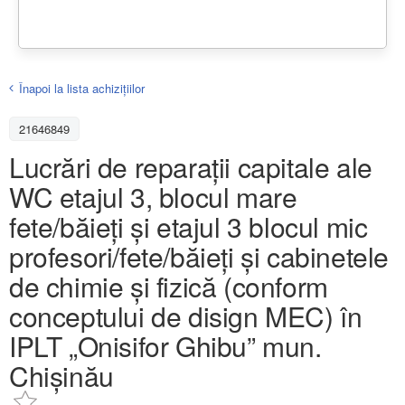
Înapoi la lista achiziţiilor
21646849
Lucrări de reparații capitale ale
WC etajul 3, blocul mare
fete/băieți și etajul 3 blocul mic
profesori/fete/băieți și cabinetele
de chimie și fizică (conform
conceptului de disign MEC) în
IPLT „Onisifor Ghibu” mun.
Chișinău