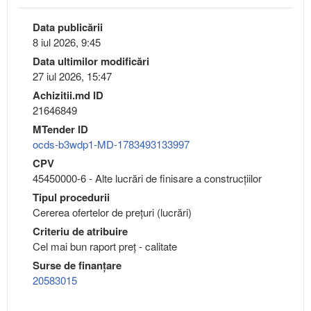
Data publicării
8 iul 2026, 9:45
Data ultimilor modificări
27 iul 2026, 15:47
Achizitii.md ID
21646849
MTender ID
ocds-b3wdp1-MD-1783493133997
CPV
45450000-6 - Alte lucrări de finisare a construcţiilor
Tipul procedurii
Cererea ofertelor de prețuri (lucrări)
Criteriu de atribuire
Cel mai bun raport preț - calitate
Surse de finanțare
20583015