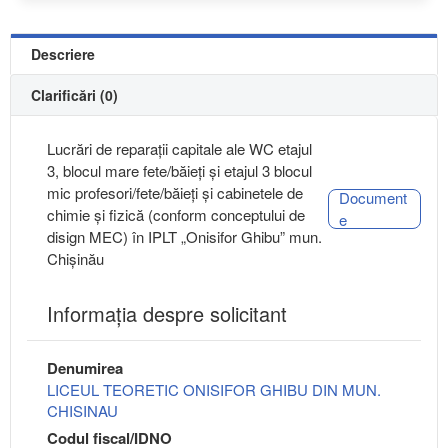
Descriere
Clarificări (0)
Lucrări de reparații capitale ale WC etajul
3, blocul mare fete/băieți și etajul 3 blocul
mic profesori/fete/băieți și cabinetele de
Document
chimie și fizică (conform conceptului de
e
disign MEC) în IPLT „Onisifor Ghibu” mun.
Chișinău
Informaţia despre solicitant
Denumirea
LICEUL TEORETIC ONISIFOR GHIBU DIN MUN.
CHISINAU
Codul fiscal/IDNO