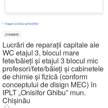
Înapoi la lista achiziţiilor
21646849
Lucrări de reparații capitale ale
WC etajul 3, blocul mare
fete/băieți și etajul 3 blocul mic
profesori/fete/băieți și cabinetele
de chimie și fizică (conform
conceptului de disign MEC) în
IPLT „Onisifor Ghibu” mun.
Chișinău