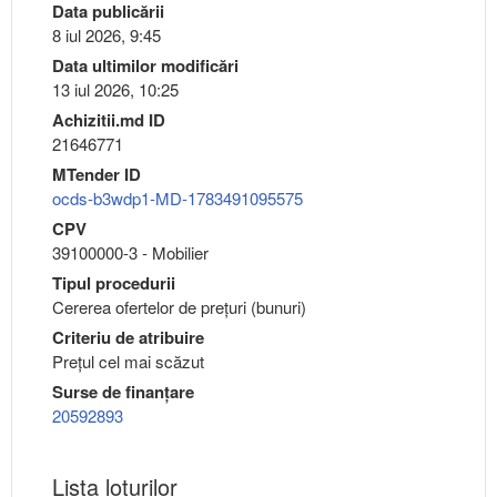
Data publicării
8 iul 2026, 9:45
Data ultimilor modificări
13 iul 2026, 10:25
Achizitii.md ID
21646771
MTender ID
ocds-b3wdp1-MD-1783491095575
CPV
39100000-3 - Mobilier
Tipul procedurii
Cererea ofertelor de prețuri (bunuri)
Criteriu de atribuire
Preţul cel mai scăzut
Surse de finanțare
20592893
Lista loturilor