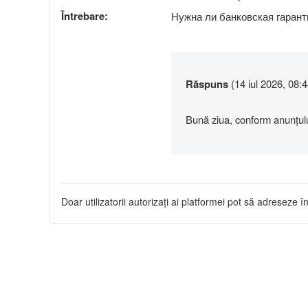
Întrebare:
Нужна ли банковская гарант
Răspuns
(14 iul 2026, 08:4
Bună ziua, conform anunțului
Doar utilizatorii autorizați ai platformei pot să adreseze în