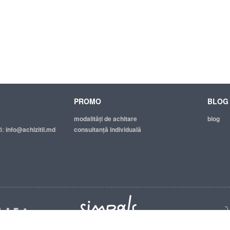
PROMO
BLOG
modalităţi de achitare
blog
ă:
info@achizitii.md
consultanță individuală
© 2026