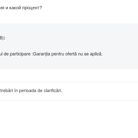
ия и какой процент?
8)
:
 de participare :Garanția pentru ofertă nu se aplică.
trebări în perioada de clarificări.