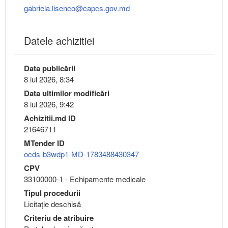
gabriela.lisenco@capcs.gov.md
Datele achizitiei
Data publicării
8 iul 2026, 8:34
Data ultimilor modificări
8 iul 2026, 9:42
Achizitii.md ID
21646711
MTender ID
ocds-b3wdp1-MD-1783488430347
CPV
33100000-1 - Echipamente medicale
Tipul procedurii
Licitație deschisă
Criteriu de atribuire