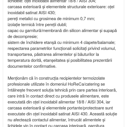
lichidele: oțel inoxidabil alimentar 18/8 / AISI 304;
carcasa exterioară și elementele structurale exterioare: oțel
inoxidabil satinat AISI 430;
pereți metalici cu grosimea de minimum 0,7 mm;
izolație termică între pereții dubli;
capac cu garnitură/membrană din silicon alimentar și supapă
de decompresie;
sistem de închidere etanșă cu minimum 4 clapete/balamale;
respectarea parametrilor funcționali solicitați privind volumul,
transportarea, păstrarea alimentelor și băuturilor la
temperatura dorită, etanșeitatea și posibilitatea prezentării
documentelor confirmative.
Menționăm că în construcția recipientelor termoizolate
profesionale utilizate în domeniul HoReCa/catering se
întâlnește frecvent soluția tehnică prin care partea interioară,
care intră în contact direct cu produsele alimentare, este
executată din oțel inoxidabil alimentar 18/8 / AISI 304, iar
carcasa exterioară și elementele portante/protectoare sunt
executate din oțel inoxidabil satinat AISI 430. Această soluție
nu afectează contactul alimentar, întrucât alimentele și
lichidele vin în contact cu carcasa interioară, garnitura