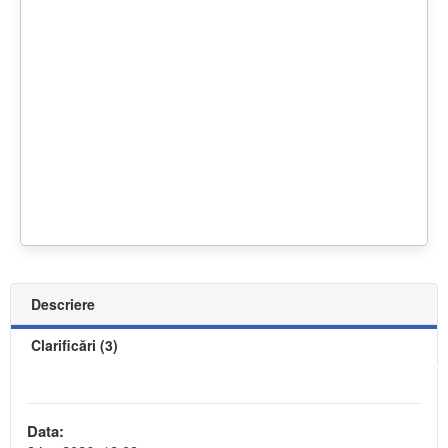
Descriere
Clarificări (3)
Data: