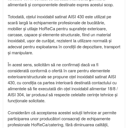
alimentară și componentele destinate expres acestui scop.
Totodată, oțelul inoxidabil satinat AISI 430 este utilizat pe
scară largă la echipamente profesionale de bucătărie,
mobilier și utilaje HoReCa pentru suprafețe exterioare,
carcase, capace și elemente structurale, fiind un material
inoxidabil, ușor de curățat, rezistent la utilizare normală și
adecvat pentru exploatarea în condiții de depozitare, transport
și manipulare.
În acest sens, solicităm să ne confirmați dacă va fi
considerată conformă o ofertă în care pentru elementele
exterioare/structurale se propune oțel inoxidabil satinat AISI
430, cu condiția ca partea interioară destinată contactului cu
alimentele să fie executată din oțel inoxidabil alimentar 18/8 /
AISI 304, iar produsul să respecte celelalte cerințe tehnice și
funcționale solicitate.
Considerăm că acceptarea acestei soluții tehnice ar permite
participarea unor producători consacrați de echipamente
profesionale HoReCa/catering, fără diminuarea calității,