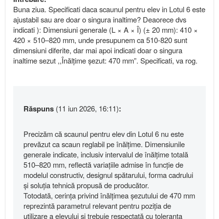
Buna ziua. Specificati daca scaunul pentru elev in Lotul 6 este
ajustabil sau are doar o singura inaltime? Deaorece dvs
indicati ): Dimensiuni generale (L × A × Î) (± 20 mm): 410 ×
420 × 510–820 mm, unde presupunem ca 510-820 sunt
dimensiuni diferite, dar mai apoi indicati doar o singura
inaltime sezut ,,Înălțime șezut: 470 mm”. Specificati, va rog.
Răspuns
(11 iun 2026, 16:11)
:
Precizăm că scaunul pentru elev din Lotul 6 nu este
prevăzut ca scaun reglabil pe înălțime. Dimensiunile
generale indicate, inclusiv intervalul de înălțime totală
510–820 mm, reflectă variațiile admise în funcție de
modelul constructiv, designul spătarului, forma cadrului
și soluția tehnică propusă de producător.
Totodată, cerința privind înălțimea șezutului de 470 mm
reprezintă parametrul relevant pentru poziția de
utilizare a elevului și trebuie respectată cu toleranța