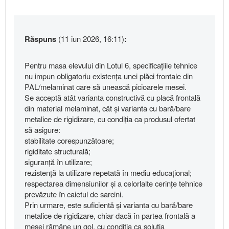
Răspuns
(11 iun 2026, 16:11)
:
Pentru masa elevului din Lotul 6, specificațiile tehnice
nu impun obligatoriu existența unei plăci frontale din
PAL/melaminat care să unească picioarele mesei.
Se acceptă atât varianta constructivă cu placă frontală
din material melaminat, cât și varianta cu bară/bare
metalice de rigidizare, cu condiția ca produsul ofertat
să asigure:
stabilitate corespunzătoare;
rigiditate structurală;
siguranță în utilizare;
rezistență la utilizare repetată în mediu educațional;
respectarea dimensiunilor și a celorlalte cerințe tehnice
prevăzute în caietul de sarcini.
Prin urmare, este suficientă și varianta cu bară/bare
metalice de rigidizare, chiar dacă în partea frontală a
mesei rămâne un gol, cu condiția ca soluția