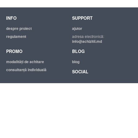
INFO
SUPPORT
despre proiect
ajutor
regulament
adresa electronică:
info@achizitii.md
PROMO
BLOG
modalităţi de achitare
blog
consultanță individuală
SOCIAL
© 2026