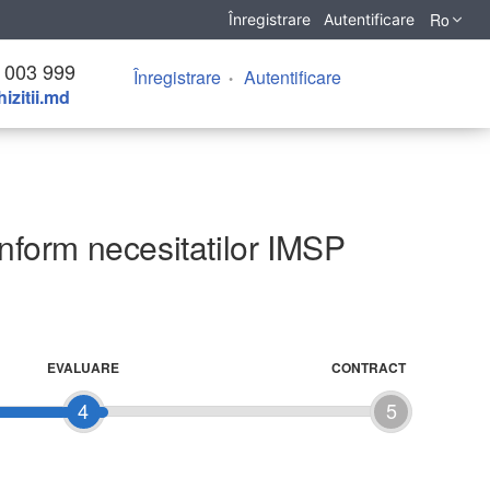
Ro
Înregistrare
Autentificare
 003 999
Înregistrare
Autentificare
izitii.md
onform necesitatilor IMSP
EVALUARE
CONTRACT
4
5