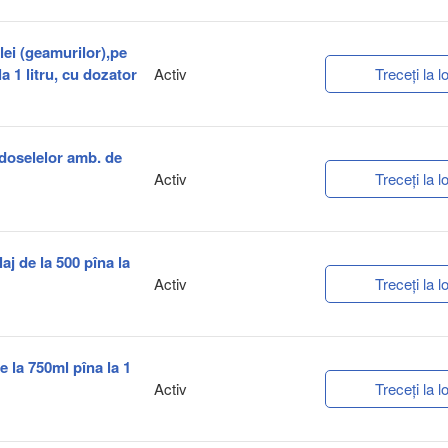
clei (geamurilor),pe
a 1 litru, cu dozator
Activ
Treceți la lo
rdoselelor amb. de
Activ
Treceți la lo
aj de la 500 pîna la
Activ
Treceți la lo
e la 750ml pîna la 1
Activ
Treceți la lo