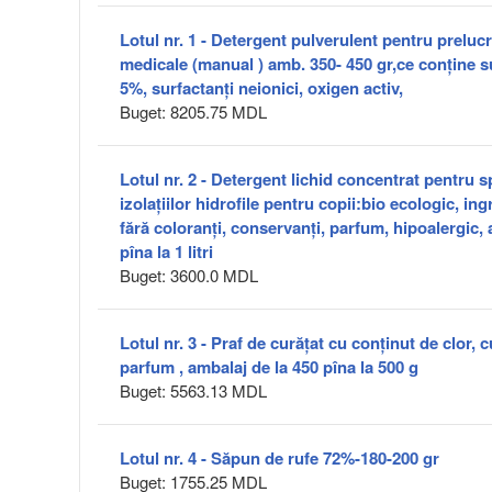
Lotul nr. 1 - Detergent pulverulent pentru preluc
medicale (manual ) amb. 350- 450 gr,ce conține su
5%, surfactanți neionici, oxigen activ,
Buget: 8205.75 MDL
Lotul nr. 2 - Detergent lichid concentrat pentru 
izolațiilor hidrofile pentru copii:bio ecologic, ing
fără coloranți, conservanți, parfum, hipoalergic, 
pîna la 1 litri
Buget: 3600.0 MDL
Lotul nr. 3 - Praf de curăţat cu conținut de clor, c
parfum , ambalaj de la 450 pîna la 500 g
Buget: 5563.13 MDL
Lotul nr. 4 - Săpun de rufe 72%-180-200 gr
Buget: 1755.25 MDL