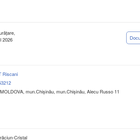
urățare,
Doc
l 2026
 Riscani
53212
MOLDOVA, mun.Chişinău, mun.Chişinău, Alecu Russo 11
răciun-Cristal