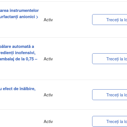
rarea instrumentelor
rfactanți anionici >
Activ
Treceți la lo
spălare automată a
redienți inofensivi,
ambalaj de la 0,75 –
Activ
Treceți la lo
u efect de înălbire,
Activ
Treceți la lo
Activ
Treceți la lo