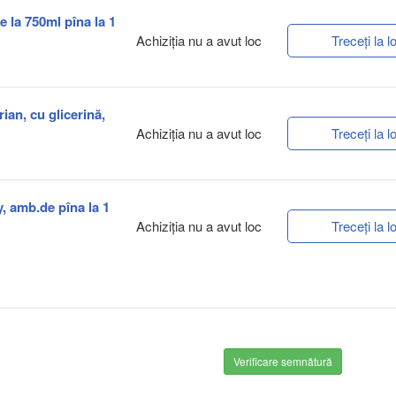
e la 750ml pîna la 1
Achiziţia nu a avut loc
Treceți la lo
ian, cu glicerină,
Achiziţia nu a avut loc
Treceți la lo
y, amb.de pîna la 1
Achiziţia nu a avut loc
Treceți la lo
Verificare semnătură