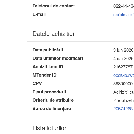
Telefonul de contact
022-44-43
E-mail
carolina.
Datele achizitiei
Data publicării
3 iun 2026
Data ultimilor modificări
4 iun 2026
Achizitii.md ID
21627787
MTender ID
ocds-b3w
CPV
39800000-0
Tipul procedurii
Achiziții c
Criteriu de atribuire
Preţul cel
Surse de finanțare
20574268
Lista loturilor