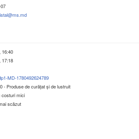
-07
cristal@ms.md
, 16:40
, 17:18
dp1-MD-1780492624789
 - Produse de curăţat şi de lustruit
u costuri mici
 mai scăzut