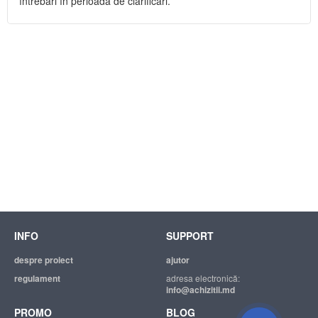
întrebări în perioada de clarificări.
INFO
SUPPORT
despre proiect
ajutor
regulament
adresa electronică:
info@achizitii.md
PROMO
BLOG