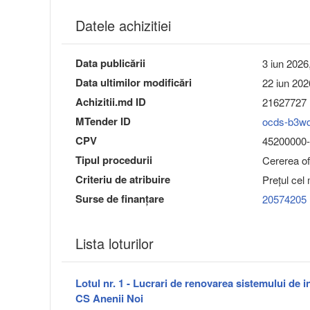
Datele achizitiei
Data publicării
3 iun 2026
Data ultimilor modificări
22 iun 202
Achizitii.md ID
21627727
MTender ID
ocds-b3w
CPV
45200000-9
Tipul procedurii
Cererea ofe
Criteriu de atribuire
Preţul cel
Surse de finanțare
20574205
Lista loturilor
Lotul nr. 1 - Lucrari de renovarea sistemului de i
CS Anenii Noi