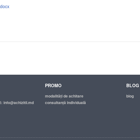
.docx
PROMO
BLOG
modalităţi de achitare
blog
ă:
info@achizitii.md
consultanță individuală