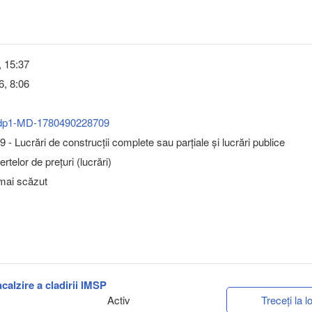
, 15:37
6, 8:06
dp1-MD-1780490228709
 - Lucrări de construcţii complete sau parţiale şi lucrări publice
rtelor de prețuri (lucrări)
 mai scăzut
ncalzire a cladirii IMSP
Activ
Treceți la lo