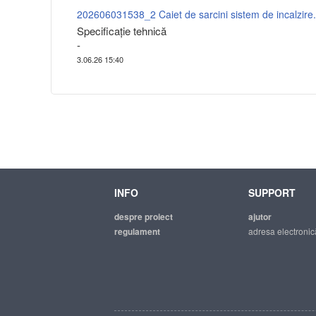
202606031538_2 Caiet de sarcini sistem de incalzire
Specificaţie tehnică
-
3.06.26 15:40
INFO
SUPPORT
despre proiect
ajutor
regulament
adresa electronic