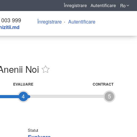
Ro
Înregistrare
Autentificare
 003 999
Înregistrare
Autentificare
izitii.md
Anenii Noi
EVALUARE
CONTRACT
4
5
Statut