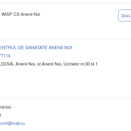
rii IMSP CS Anenii Noi
Doc
 CENTRUL DE SANATATE ANENII NOI
77114
OVA, Anenii Noi, or.Anenii Noi, Uzinelor nr.30 bl.1
niciuc
0
_cmf@mail.ru