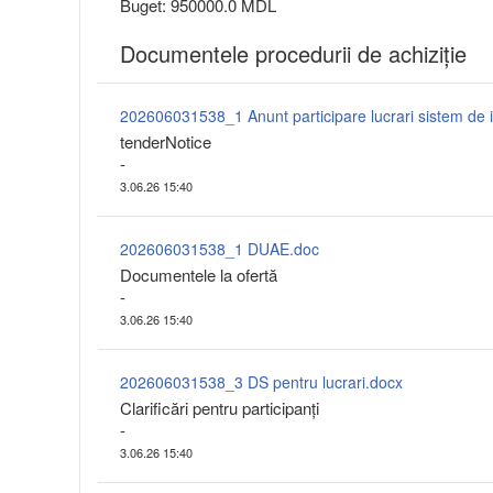
Buget: 950000.0 MDL
Documentele procedurii de achiziție
tenderNotice
-
3.06.26 15:40
202606031538_1 DUAE.doc
Documentele la ofertă
-
3.06.26 15:40
202606031538_3 DS pentru lucrari.docx
Clarificări pentru participanți
-
3.06.26 15:40