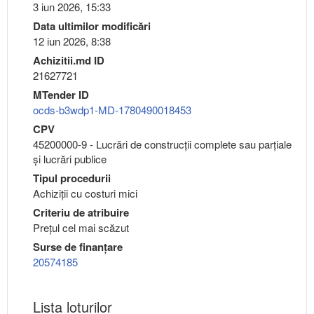
3 iun 2026, 15:33
Data ultimilor modificări
12 iun 2026, 8:38
Achizitii.md ID
21627721
MTender ID
ocds-b3wdp1-MD-1780490018453
CPV
45200000-9 - Lucrări de construcţii complete sau parţiale
şi lucrări publice
Tipul procedurii
Achiziții cu costuri mici
Criteriu de atribuire
Preţul cel mai scăzut
Surse de finanțare
20574185
Lista loturilor