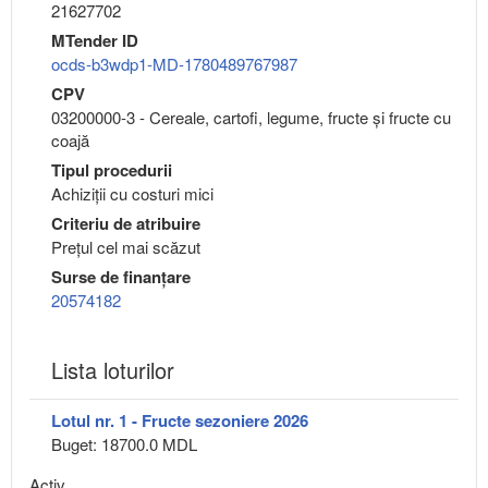
21627702
MTender ID
ocds-b3wdp1-MD-1780489767987
CPV
03200000-3 - Cereale, cartofi, legume, fructe şi fructe cu
coajă
Tipul procedurii
Achiziții cu costuri mici
Criteriu de atribuire
Preţul cel mai scăzut
Surse de finanțare
20574182
Lista loturilor
Lotul nr. 1 - Fructe sezoniere 2026
Buget: 18700.0 MDL
Activ