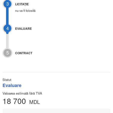
3
LICITAŢIE
nu va fi folosită
4
EVALUARE
5
CONTRACT
Statut
Evaluare
Valoarea estimată fără TVA
18 700
MDL