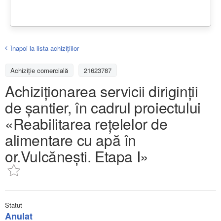
Înapoi la lista achiziţiilor
Achizițiе comercială
21623787
Achiziţionarea servicii diriginţii
de şantier, în cadrul proiectului
«Reabilitarea rețelelor de
alimentare cu apă în
or.Vulcănești. Etapa I»
Statut
Anulat