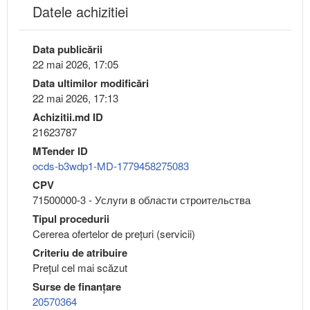
Datele achizitiei
Data publicării
22 mai 2026, 17:05
Data ultimilor modificări
22 mai 2026, 17:13
Achizitii.md ID
21623787
MTender ID
ocds-b3wdp1-MD-1779458275083
CPV
71500000-3 - Услуги в области строительства
Tipul procedurii
Cererea ofertelor de prețuri (servicii)
Criteriu de atribuire
Preţul cel mai scăzut
Surse de finanțare
20570364