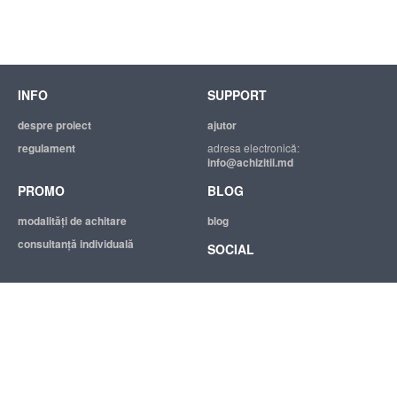
INFO
SUPPORT
despre proiect
ajutor
regulament
adresa electronică:
info@achizitii.md
PROMO
BLOG
modalităţi de achitare
blog
consultanță individuală
SOCIAL
© 2026