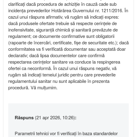
clarificați dacă procedura de achiziție în cauză cade sub
incidența prevederilor Hotărârea Guvernului nr. 1211/2016. În
cazul unui răspuns afirmativ, vă rugăm să indicați expres:
dacă produsele ofertate trebuie să respecte cerințele de
inofensivitate, siguranță chimică și sanitară prevăzute de
regulament; ce documente confirmative sunt obligatorii
(rapoarte de încercări, certificate, fișe de securitate etc.); dacă
conformitatea va fi verificată documentar sau acceptată doar
declarativ; dacă lipsa documentelor care confirmă
respectarea cerințelor sanitare va conduce la respingerea
ofertei ca neconformă. În cazul unui răspuns negativ, vă
rugăm să indicați temeiul juridic pentru care prevederile
regulamentului sanitar nu sunt aplicabile în prezenta
procedură. Vă mulțumim.
Răspuns
(21 apr 2026, 10:26)
:
Parametrii tehnici vor fi verificați în baza standardelor