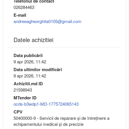
Telefonul de contact
026284463
E-mail
andreeagheorghita0105@gmail.com
Datele achizitiei
Data publicării
9 apr 2026, 11:42
Data ultimilor modificări
9 apr 2026, 11:42
Achizitii.md ID
21598943
MTender ID
ocds-b3wdp1-MD-1775724065143
CPV
50400000-9 - Servicii de reparare şi de întreţinere a
echipamentului medical şi de precizie