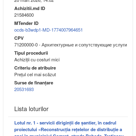
Achizitii.md ID
21584600
MTender ID
ocds-b3wdp1-MD-1774007964651
CPV
71200000-0 - Архитектурные и сопутствующие услуги
Tipul procedurii
Achiziții cu costuri mici
Criteriu de atribuire
Preţul cel mai scăzut
Surse de finanțare
20531693
Lista loturilor
Lotul nr. 1 - servicii diriginţii de şantier, în cadrul
proiectului «Reconstrucția rețelelor de distribuție a