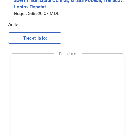
apei în municipiul Comrat, strada Pobeda, Tretiacov,
Lenin» Repetat
Buget: 266520.07 MDL
Activ
Treceți la lot
Publicitate