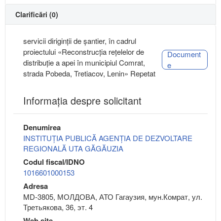
Clarificări (0)
servicii diriginţii de şantier, în cadrul
proiectului «Reconstrucția rețelelor de
Document
distribuție a apei în municipiul Comrat,
e
strada Pobeda, Tretiacov, Lenin» Repetat
Informaţia despre solicitant
Denumirea
INSTITUȚIA PUBLICĂ AGENȚIA DE DEZVOLTARE
REGIONALĂ UTA GĂGĂUZIA
Codul fiscal/IDNO
1016601000153
Adresa
MD-3805, МОЛДОВА, АТО Гагаузия, мун.Комрат, ул.
Третьякова, 36, эт. 4
Web site