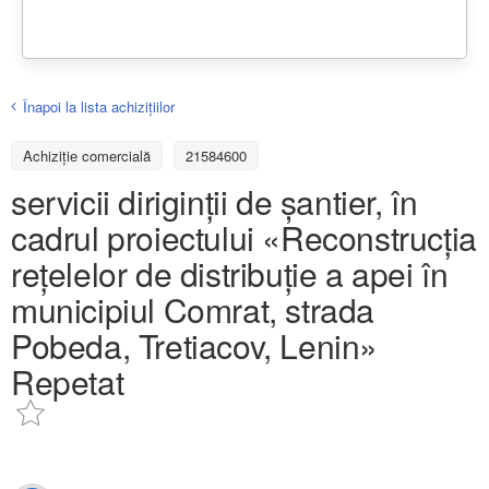
Înapoi la lista achiziţiilor
Achizițiе comercială
21584600
servicii diriginţii de şantier, în
cadrul proiectului «Reconstrucția
rețelelor de distribuție a apei în
municipiul Comrat, strada
Pobeda, Tretiacov, Lenin»
Repetat