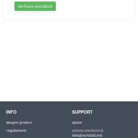
Verificare semnătură
INFO
SUPPORT
despre proiect
ajutor
regulament
adresa electronică:
info@achizitii.md