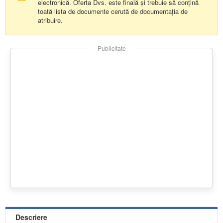
electronică. Oferta Dvs. este finală și trebuie să conțină
toată lista de documente cerută de documentația de
atribuire.
Publicitate
Descriere