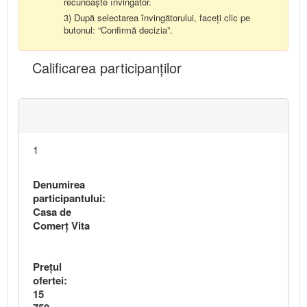
recunoaște învingator.
3) După selectarea învingătorului, faceți clic pe
butonul: “Confirmă decizia”.
Calificarea participanţilor
1
Denumirea
participantului:
Casa de
Comerț Vita
Preţul
ofertei:
15