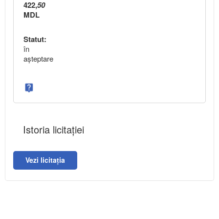
422,
50
MDL
Statut:
în
aşteptare
Istoria licitației
Vezi licitația