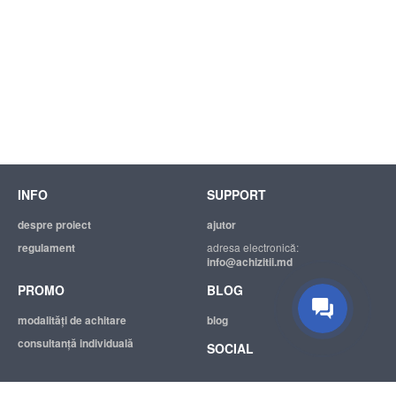
INFO
SUPPORT
Suport tehnic
Suntem mereu bucuroși să Vă
despre proiect
ajutor
ajutăm.
regulament
adresa electronică:
info@achizitii.md
PROMO
BLOG
modalităţi de achitare
blog
consultanță individuală
SOCIAL