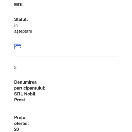
MDL
Statut:
în
aşteptare
3
Denumirea
participantului:
SRL Nobil
Prest
Preţul
ofertei:
20