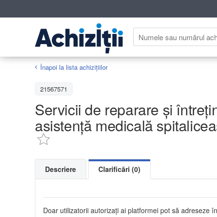
Înapoi la lista achiziţiilor
21567571
Servicii de reparare și întreți
asistență medicală spitalic
Descriere
Clarificări (0)
Doar utilizatorii autorizați ai platformei pot să adreseze în