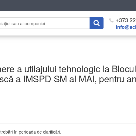
+373 22
info@ach
nere a utilajului tehnologic la Blocu
ească a IMSPD SM al MAI, pentru an
trebări în perioada de clarificări.