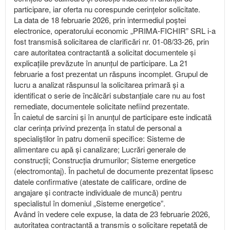
participare, iar oferta nu corespunde cerințelor solicitate.
La data de 18 februarie 2026, prin intermediul poștei
electronice, operatorului economic „PRIMA-FICHIR” SRL i-a
fost transmisă solicitarea de clarificări nr. 01-08/33-26, prin
care autoritatea contractantă a solicitat documentele și
explicațiile prevăzute în anunțul de participare. La 21
februarie a fost prezentat un răspuns incomplet. Grupul de
lucru a analizat răspunsul la solicitarea primară și a
identificat o serie de încălcări substanțiale care nu au fost
remediate, documentele solicitate nefiind prezentate.
În caietul de sarcini și în anunțul de participare este indicată
clar cerința privind prezența în statul de personal a
specialiștilor în patru domenii specifice: Sisteme de
alimentare cu apă și canalizare; Lucrări generale de
construcții; Construcția drumurilor; Sisteme energetice
(electromontaj). În pachetul de documente prezentat lipsesc
datele confirmative (atestate de calificare, ordine de
angajare și contracte individuale de muncă) pentru
specialistul în domeniul „Sisteme energetice”.
Având în vedere cele expuse, la data de 23 februarie 2026,
autoritatea contractantă a transmis o solicitare repetată de