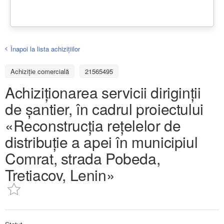
Înapoi la lista achiziţiilor
Achizițiе comercială
21565495
Achiziţionarea servicii diriginţii
de şantier, în cadrul proiectului
«Reconstrucția rețelelor de
distribuție a apei în municipiul
Comrat, strada Pobeda,
Tretiacov, Lenin»