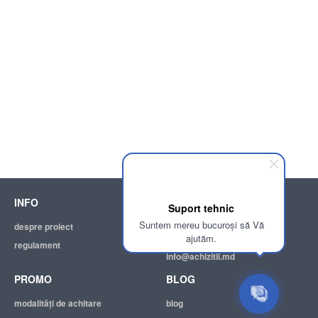
INFO
SUPPORT
Suport tehnic
Suntem mereu bucuroși să Vă
despre proiect
ajutor
ajutăm.
regulament
adresa electronică:
info@achizitii.md
PROMO
BLOG
modalităţi de achitare
blog