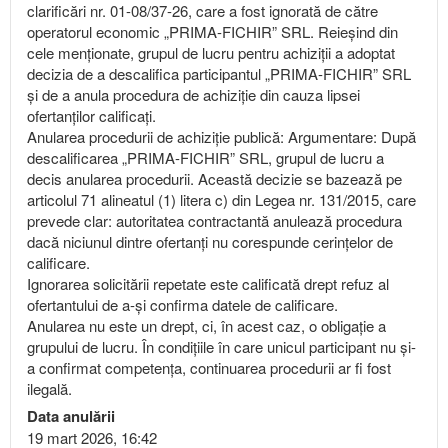
clarificări nr. 01-08/37-26, care a fost ignorată de către
operatorul economic „PRIMA-FICHIR” SRL. Reieșind din
cele menționate, grupul de lucru pentru achiziții a adoptat
decizia de a descalifica participantul „PRIMA-FICHIR” SRL
și de a anula procedura de achiziție din cauza lipsei
ofertanților calificați.
Anularea procedurii de achiziţie publică: Argumentare: După
descalificarea „PRIMA-FICHIR” SRL, grupul de lucru a
decis anularea procedurii. Această decizie se bazează pe
articolul 71 alineatul (1) litera c) din Legea nr. 131/2015, care
prevede clar: autoritatea contractantă anulează procedura
dacă niciunul dintre ofertanți nu corespunde cerințelor de
calificare.
Ignorarea solicitării repetate este calificată drept refuz al
ofertantului de a-și confirma datele de calificare.
Anularea nu este un drept, ci, în acest caz, o obligație a
grupului de lucru. În condițiile în care unicul participant nu și-
a confirmat competența, continuarea procedurii ar fi fost
ilegală.
Data anulării
19 mart 2026, 16:42