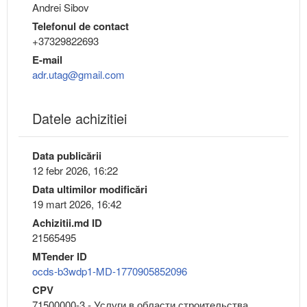
Andrei Sibov
Telefonul de contact
+37329822693
E-mail
adr.utag@gmail.com
Datele achizitiei
Data publicării
12 febr 2026, 16:22
Data ultimilor modificări
19 mart 2026, 16:42
Achizitii.md ID
21565495
MTender ID
ocds-b3wdp1-MD-1770905852096
CPV
71500000-3 - Услуги в области строительства