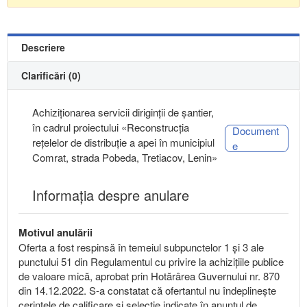
Descriere
Clarificări (0)
Achiziţionarea servicii diriginţii de şantier,
în cadrul proiectului «Reconstrucția
Document
rețelelor de distribuție a apei în municipiul
e
Comrat, strada Pobeda, Tretiacov, Lenin»
Informația despre anulare
Motivul anulării
Oferta a fost respinsă în temeiul subpunctelor 1 și 3 ale
punctului 51 din Regulamentul cu privire la achizițiile publice
de valoare mică, aprobat prin Hotărârea Guvernului nr. 870
din 14.12.2022. S-a constatat că ofertantul nu îndeplinește
cerințele de calificare și selecție indicate în anunțul de