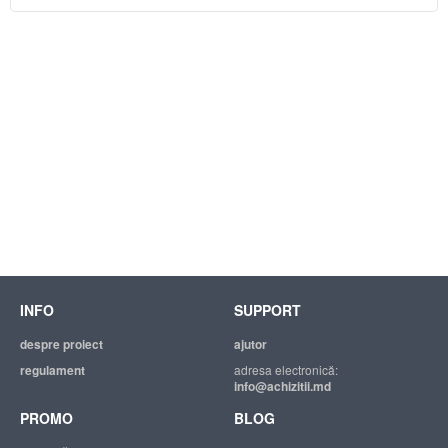
INFO
SUPPORT
despre proiect
ajutor
regulament
adresa electronică:
info@achizitii.md
PROMO
BLOG