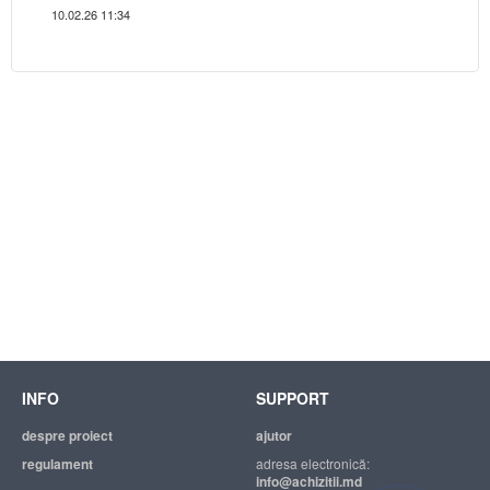
10.02.26 11:34
INFO
SUPPORT
despre proiect
ajutor
regulament
adresa electronică:
info@achizitii.md