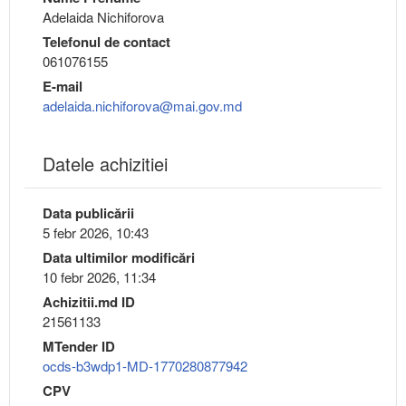
Adelaida Nichiforova
Telefonul de contact
061076155
E-mail
adelaida.nichiforova@mai.gov.md
Datele achizitiei
Data publicării
5 febr 2026, 10:43
Data ultimilor modificări
10 febr 2026, 11:34
Achizitii.md ID
21561133
MTender ID
ocds-b3wdp1-MD-1770280877942
CPV